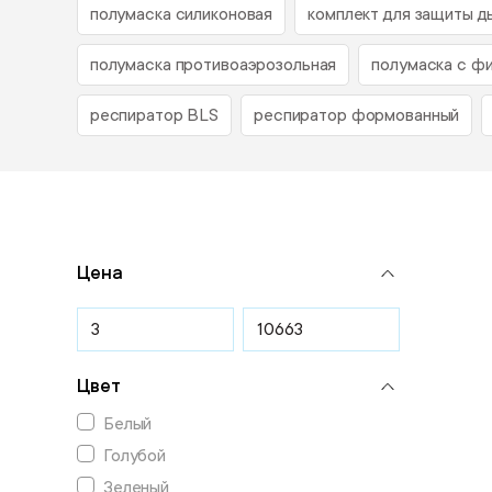
полумаска силиконовая
комплект для защиты д
полумаска противоаэрозольная
полумаска с ф
респиратор BLS
респиратор формованный
Цена
Цвет
Белый
Голубой
Зеленый