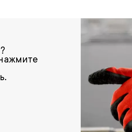
р?
 нажмите
ь.