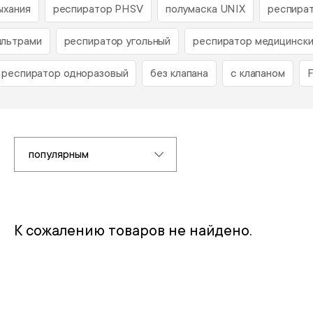
ыхания
респиратор PHSV
полумаска UNIX
респира
ильтрами
респиратор угольный
респиратор медицинск
респиратор одноразовый
без клапана
с клапаном
популярным
К сожалению товаров не найдено.