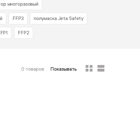
тор многоразовый
ий
FFP3
полумаска Jeta Safety
FFP1
FFP2
0 товаров
Показывать