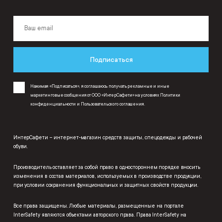
Подписаться
Нажимая «Подписаться», я соглашаюсь получать рекламные и иные
маркетинговые сообщения от ООО «ИнтерСафети» на условиях
Политики
конфиденциальности
и
Пользовательского соглашения
.
ИнтерСафети – интернет-магазин средств защиты, спецодежды и рабочей
обуви.
Производитель оставляет за собой право в одностороннем порядке вносить
изменения в состав материалов, используемых в производстве продукции,
при условии сохранения функциональных и защитных свойств продукции.
Все права защищены. Любые материалы, размещенные на портале
InterSafety являются объектами авторского права. Права InterSafety на