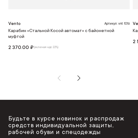
Vento
Ve
Артикул: vnt 1016
Карабин «Стальной Косой автомат» с байонетной
Ка
муфтой
2 
2 370.00 ₽
(включая ндс 22%)
Будьте в курсе новинок и распродаж
средств индивидуальной защиты,
рабочей обуви и спецодежды