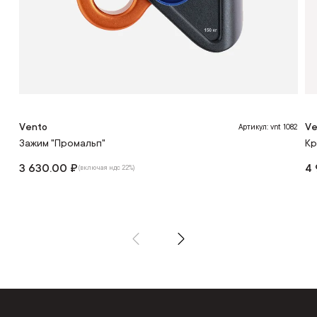
Vento
Ve
Артикул: vnt 1082
Зажим "Промальп"
Кр
3 630.00 ₽
4 
(включая ндс 22%)