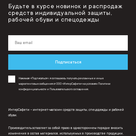
Будьте в курсе новинок и распродаж
средств индивидуальной защиты,
рабочей обуви и спецодежды
Подписаться
Нажимая «Подписаться», я соглашаюсь получать рекламные и иные
маркетинговые сообщения от ООО «ИнтерСафети» на условиях
Политики
конфиденциальности
и
Пользовательского соглашения
.
ИнтерСафети – интернет-магазин средств защиты, спецодежды и рабочей
обуви.
Производитель оставляет за собой право в одностороннем порядке вносить
изменения в состав материалов, используемых в производстве продукции,