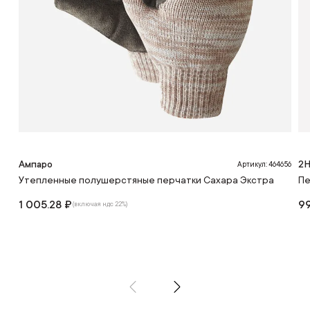
Ампаро
2H
Артикул: 464656
Утепленные полушерстяные перчатки Сахара Экстра
Пе
1 005.28 ₽
99
(включая ндс 22%)