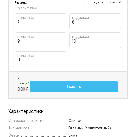
Как определить размер?
Размер:
12 пар в упаковке
под заказ
под заказ
7
8
под заказ
под заказ
9
10
под заказ
11
0
позиций
В корзину
0,00 ₽
Характеристики:
Материал покрытия:
Спилок
Тип манжеты:
Вязаный (трикотажный)
Сезон:
Зима