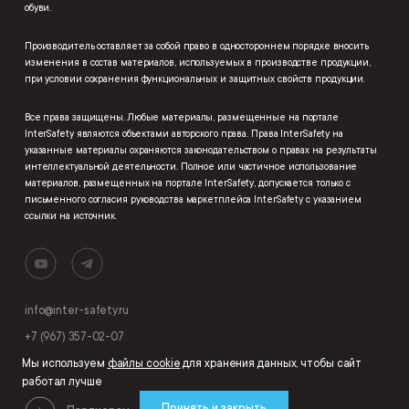
обуви.
Производитель оставляет за собой право в одностороннем порядке вносить
изменения в состав материалов, используемых в производстве продукции,
при условии сохранения функциональных и защитных свойств продукции.
Все права защищены. Любые материалы, размещенные на портале
InterSafety являются объектами авторского права. Права InterSafety на
указанные материалы охраняются законодательством о правах на результаты
интеллектуальной деятельности. Полное или частичное использование
материалов, размещенных на портале InterSafety, допускается только с
письменного согласия руководства маркетплейса InterSafety с указанием
ссылки на источник.
info@inter-safety.ru
+7 (967) 357-02-07
Мы используем
файлы cookie
для хранения данных, чтобы сайт
работал лучше
Принять и закрыть