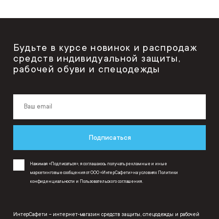
Будьте в курсе новинок и распродаж
средств индивидуальной защиты,
рабочей обуви и спецодежды
Подписаться
Нажимая «Подписаться», я соглашаюсь получать рекламные и иные
маркетинговые сообщения от ООО «ИнтерСафети» на условиях
Политики
конфиденциальности
и
Пользовательского соглашения
.
ИнтерСафети – интернет-магазин средств защиты, спецодежды и рабочей