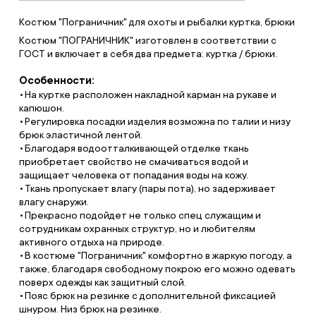
Костюм "Пограничник" для охоты и рыбалки куртка, брюки
Костюм "ПОГРАНИЧНИК" изготовлен в соответствии с
ГОСТ и включает в себя два предмета: куртка / брюки.
Особенности:
На куртке расположен накладной карман на рукаве и
капюшон.
Регулировка посадки изделия возможна по талии и низу
брюк эластичной лентой.
Благодаря водоотталкивающей отделке ткань
приобретает свойство не смачиваться водой и
защищает человека от попадания воды на кожу.
Ткань пропускает влагу (пары пота), но задерживает
влагу снаружи.
Прекрасно подойдет не только спец служащим и
сотрудникам охранных структур, но и любителям
активного отдыха на природе.
В костюме "Пограничник" комфортно в жаркую погоду, а
также, благодаря свободному покрою его можно одевать
поверх одежды как защитный слой.
Пояс брюк на резинке с дополнительной фиксацией
шнуром. Низ брюк на резинке.