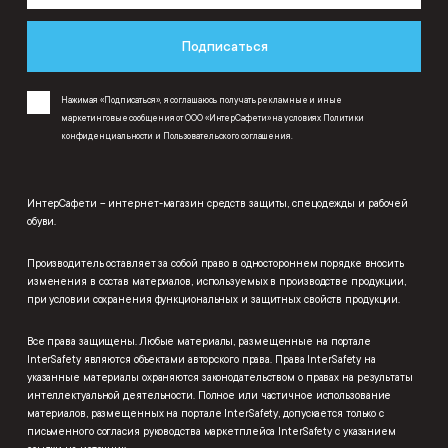
Подписаться
Нажимая «Подписаться», я соглашаюсь получать рекламные и иные
маркетинговые сообщения от ООО «ИнтерСафети» на условиях
Политики
конфиденциальности
и
Пользовательского соглашения
.
ИнтерСафети – интернет-магазин средств защиты, спецодежды и рабочей
обуви.
Производитель оставляет за собой право в одностороннем порядке вносить
изменения в состав материалов, используемых в производстве продукции,
при условии сохранения функциональных и защитных свойств продукции.
Все права защищены. Любые материалы, размещенные на портале
InterSafety являются объектами авторского права. Права InterSafety на
указанные материалы охраняются законодательством о правах на результаты
интеллектуальной деятельности. Полное или частичное использование
материалов, размещенных на портале InterSafety, допускается только с
письменного согласия руководства маркетплейса InterSafety с указанием