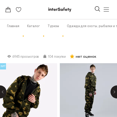
Главная
Каталог
Туризм
Одежда для охоты, рыбалки и 
нет оценок
6945 просмотров
104 покупки
ХИТ