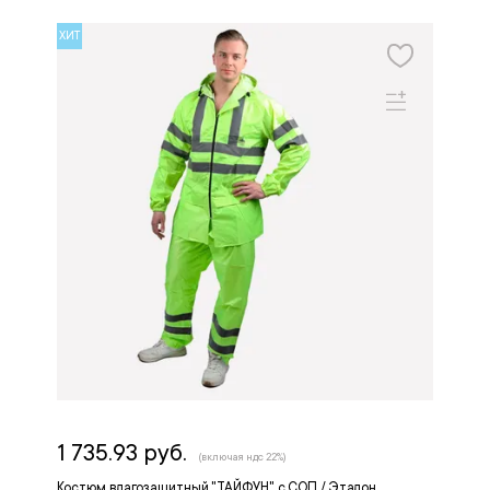
ХИТ
1 735.93 руб.
(включая ндс 22%)
Костюм влагозащитный "ТАЙФУН" с СОП / Эталон