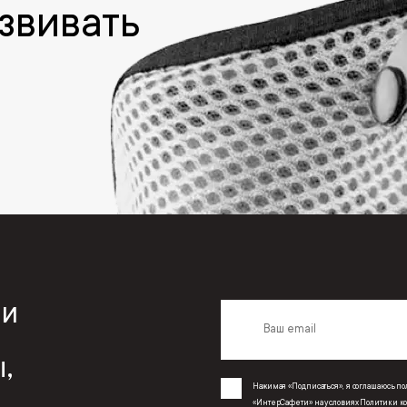
звивать
с
 и
,
Нажимая «Подписаться», я соглашаюсь 
«ИнтерСафети» на условиях
Политики к