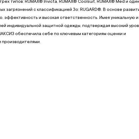
рёх типов: RUMAX® Invicta, RUMAX® Coolsuit, RUMAX® Med и оди
х загрязнений с классификацией 3о: RUGARD®. В основе развит
о, эффективность и высокая ответственность. Имея уникальную и
лей индивидуальной защитной одежды, подтверждая высокий уро
МАКСИЗ обеспечила себе по ключевым категориям оценки и
и производителями.