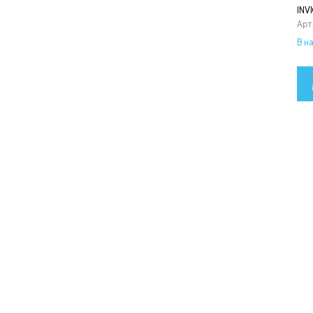
INV
Арт
В на