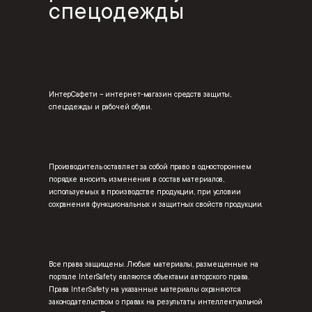
спецодежды
ИнтерСафети – интернет-магазин средств защиты,
спецодежды и рабочей обуви.
Производитель оставляет за собой право в одностороннем
порядке вносить изменения в состав материалов,
используемых в производстве продукции, при условии
сохранения функциональных и защитных свойств продукции.
Все права защищены. Любые материалы, размещенные на
портале InterSafety являются объектами авторского права.
Права InterSafety на указанные материалы охраняются
законодательством о правах на результаты интеллектуальной