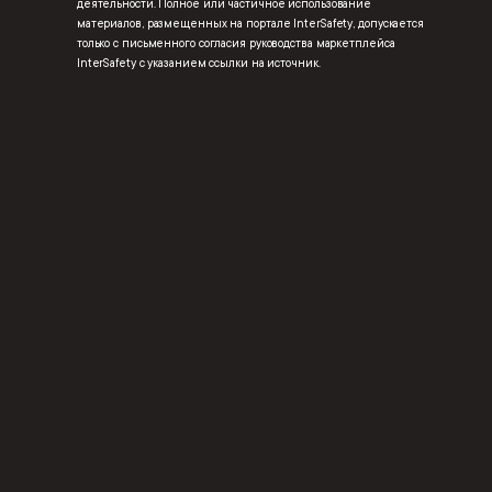
деятельности. Полное или частичное использование
материалов, размещенных на портале InterSafety, допускается
только с письменного согласия руководства маркетплейса
InterSafety с указанием ссылки на источник.