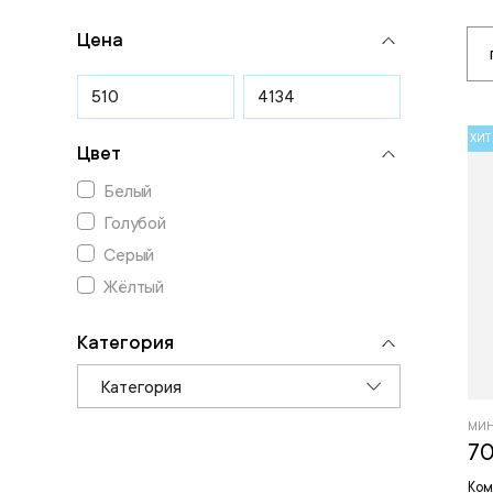
Цена
ХИТ
Цвет
Белый
Голубой
Серый
Жёлтый
Категория
Категория
МИН
70
Ком