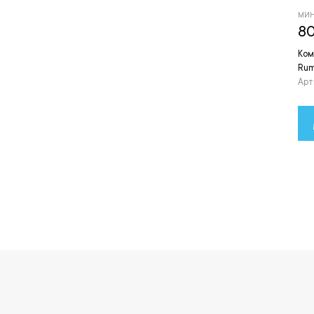
МИН
80
Ком
Rum
Арт