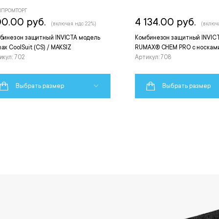
ПРОМТОРГ
0.00 руб.
4 134.00 руб.
(включая ндс 22%)
(включ
бинезон защитный INVICTA модель
Комбинезон защитный INVIC
ax CoolSuit (CS) / MAKSIZ
RUMAX® CHEM PRO с носками
икул: 702
Артикул: 708
Выбрать размер
Выбрать размер