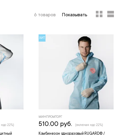
6 товаров
Показывать
ХИТ
МИНПРОМТОРГ
510.00 руб.
 ндс 22%)
(включая ндс 22%)
щитный
Комбинезон одноразовый RUGARD® /