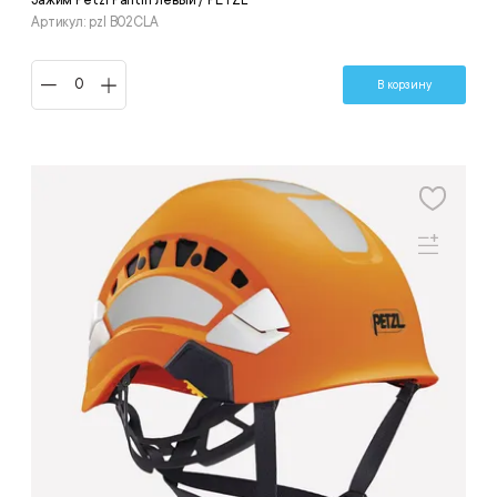
Зажим Petzl Pantin левый / PETZL
Артикул: pzl B02CLA
В корзину