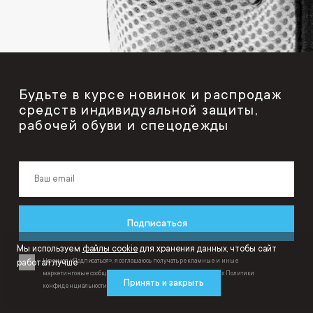
Будьте в курсе новинок и распродаж
средств индивидуальной защиты,
рабочей обуви и спецодежды
Подписаться
Мы используем
файлы cookie
для хранения данных, чтобы сайт
Нажимая «Подписаться», я соглашаюсь получать рекламные и иные
работал лучше
маркетинговые сообщения от ООО «ИнтерСафети» на условиях
Политики
Принять и закрыть
конфиденциальности
и
Пользовательского соглашения
.