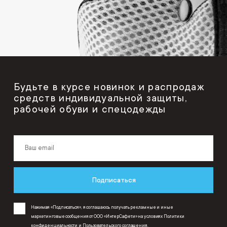
Будьте в курсе новинок и распродаж
средств индивидуальной защиты,
рабочей обуви и спецодежды
Подписаться
Нажимая «Подписаться», я соглашаюсь получать рекламные и иные
маркетинговые сообщения от ООО «ИнтерСафети» на условиях
Политики
конфиденциальности
и
Пользовательского соглашения
.