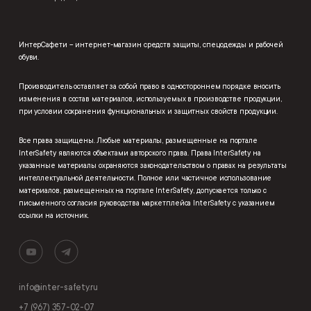
ИнтерСафети – интернет-магазин средств защиты, спецодежды и рабочей
обуви.
Производитель оставляет за собой право в одностороннем порядке вносить
изменения в состав материалов, используемых в производстве продукции,
при условии сохранения функциональных и защитных свойств продукции.
Все права защищены. Любые материалы, размещенные на портале
InterSafety являются объектами авторского права. Права InterSafety на
указанные материалы охраняются законодательством о правах на результаты
интеллектуальной деятельности. Полное или частичное использование
материалов, размещенных на портале InterSafety, допускается только с
письменного согласия руководства маркетплейса InterSafety с указанием
ссылки на источник.
info@inter-safety.ru
+7 (967) 357-02-07