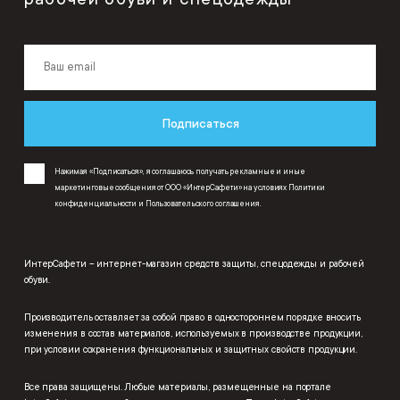
Подписаться
Нажимая «Подписаться», я соглашаюсь получать рекламные и иные
маркетинговые сообщения от ООО «ИнтерСафети» на условиях
Политики
конфиденциальности
и
Пользовательского соглашения
.
ИнтерСафети – интернет-магазин средств защиты, спецодежды и рабочей
обуви.
Производитель оставляет за собой право в одностороннем порядке вносить
изменения в состав материалов, используемых в производстве продукции,
при условии сохранения функциональных и защитных свойств продукции.
Все права защищены. Любые материалы, размещенные на портале