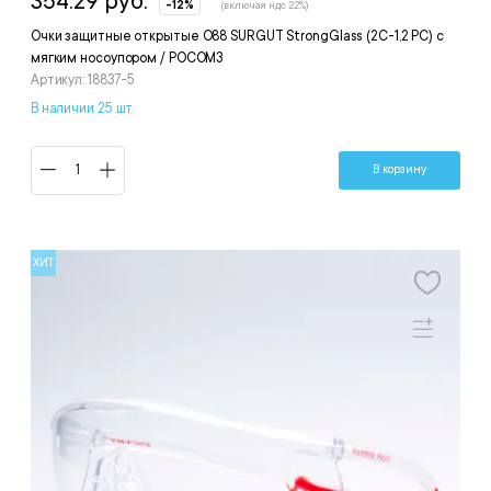
354.29 руб.
-12%
(включая ндс 22%)
Очки защитные открытые О88 SURGUT StrongGlass (2С-1,2 PC) с
мягким носоупором / РОСОМЗ
Артикул: 18837-5
В наличии 25 шт.
В корзину
ХИТ