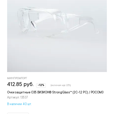
МИНПРОМТОРГ
412.85 руб.
-12%
(включая ндс 22%)
Очки защитные О35 ВИЗИОН® StrongGlass™ (2С-1,2 PC) / РОСОМЗ
Артикул: 13537
В наличии 40 шт.