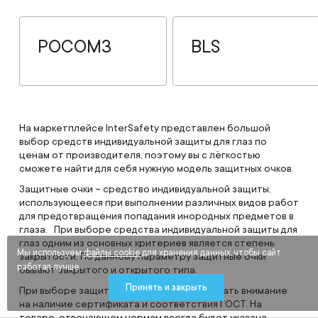
РОСОМЗ
BLS
На маркетплейсе InterSafety представлен большой
выбор средств индивидуальной защиты для глаз по
ценам от производителя, поэтому вы с лёгкостью
сможете найти для себя нужную модель защитных очков.
Защитные очки – средство индивидуальной защиты,
использующееся при выполнении различных видов работ
для предотвращения попадания инородных предметов в
глаза. При выборе средства индивидуальной защиты для
глаз одним из основных критериев является степень
Мы используем
файлы cookie
для хранения данных, чтобы сайт
закрытости. По данному параметру защитные очки
работал лучше
бывают закрытого и открытого типа.
Принять и закрыть
При выборе защитных очков нужно обращать внимание
на наличие сертификата и соответствия ГОСТ. На
товаре, отвечающем нормам всегда будет указана