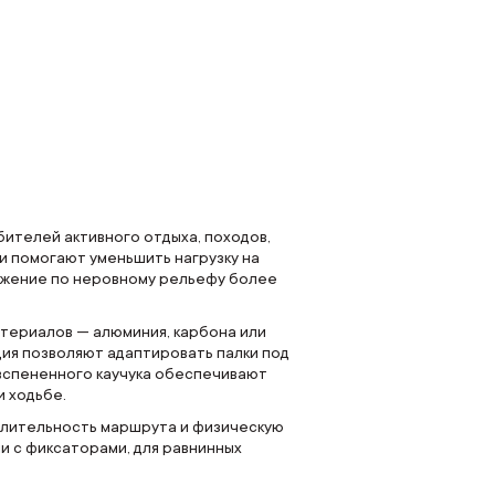
бителей активного отдыха, походов,
и помогают уменьшить нагрузку на
движение по неровному рельефу более
атериалов — алюминия, карбона или
ция позволяют адаптировать палки под
 вспененного каучука обеспечивают
и ходьбе.
 длительность маршрута и физическую
и с фиксаторами, для равнинных