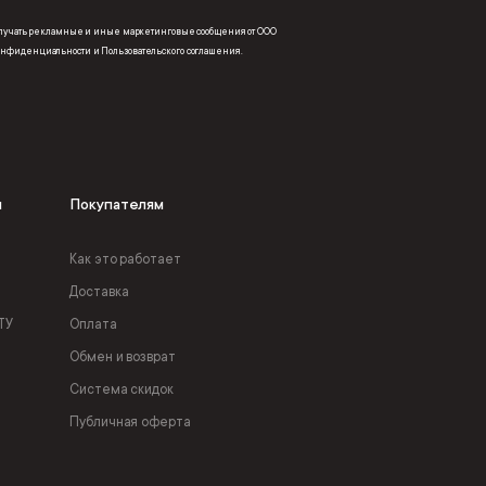
получать рекламные и иные маркетинговые сообщения от ООО
онфиденциальности
и
Пользовательского соглашения
.
я
Покупателям
Как это работает
Доставка
ТУ
Оплата
Обмен и возврат
Система скидок
Публичная оферта