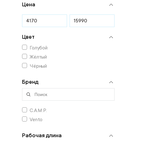
Цена
Цвет
Голубой
Жёлтый
Чёрный
Бренд
C.A.M.P.
Vento
Рабочая длина