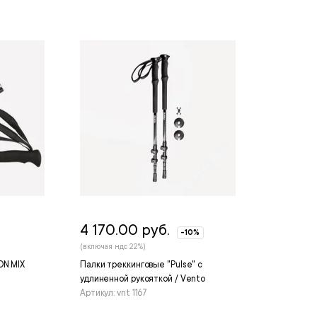
4 170.00 руб.
-10%
(включая ндс 22%)
ON MIX
Палки треккинговые "Pulse" с
удлиненной рукояткой / Vento
Артикул: vnt 1167