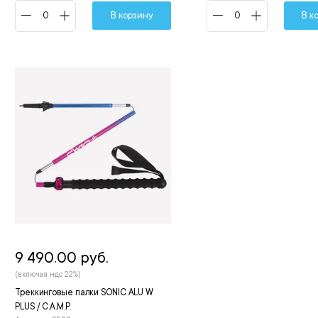
В корзину
В к
9 490.00 руб.
(включая ндс 22%)
Треккинговые палки SONIC ALU W
PLUS / C.A.M.P.