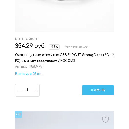
МИНПРОМТОРГ
354.29 руб.
-12%
(включая ндс 22%)
Очки защитные открытые О88 SURGUT StrongGlass (2С-1,2
PC) с мягким носоупором / РОСОМЗ
Артикул: 18837-5
В наличии 25 шт.
В корзину
ХИТ