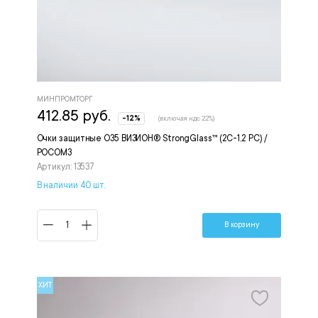
МИНПРОМТОРГ
412.85 руб.
-12%
(включая ндс 22%)
Очки защитные О35 ВИЗИОН® StrongGlass™ (2С-1,2 PC) /
РОСОМЗ
Артикул: 13537
В наличии 40 шт.
В корзину
ХИТ