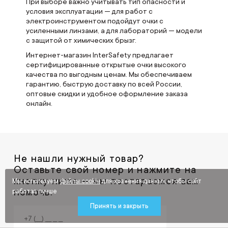
При выборе важно учитывать тип опасности и
условия эксплуатации — для работ с
электроинструментом подойдут очки с
усиленными линзами, а для лабораторий — модели
с защитой от химических брызг.
Интернет-магазин InterSafety предлагает
сертифицированные открытые очки высокого
качества по выгодным ценам. Мы обеспечиваем
гарантию, быструю доставку по всей России,
оптовые скидки и удобное оформление заказа
онлайн.
Не нашли нужный товар?
Оставьте свой номер и нажмите на
кнопку ниже — мы постараемся вам
Мы используем
файлы cookie
для хранения данных, чтобы сайт
помочь.
работал лучше
Принять и закрыть