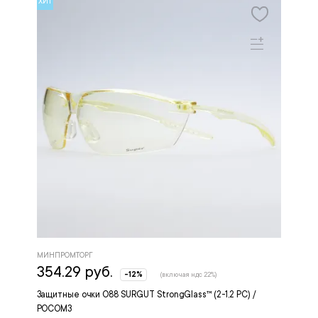
ХИТ
МИНПРОМТОРГ
354.29 руб.
-12%
(включая ндс 22%)
Защитные очки О88 SURGUT StrongGlass™ (2-1,2 РС) /
РОСОМЗ