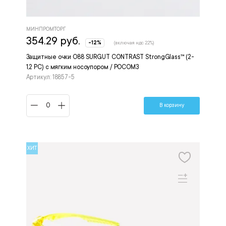
МИНПРОМТОРГ
354.29 руб.
-12%
(включая ндс 22%)
Защитные очки O88 SURGUT CONTRAST StrongGlass™ (2-
1,2 РС) с мягким носоупором / РОСОМЗ
Артикул: 18857-5
В корзину
ХИТ