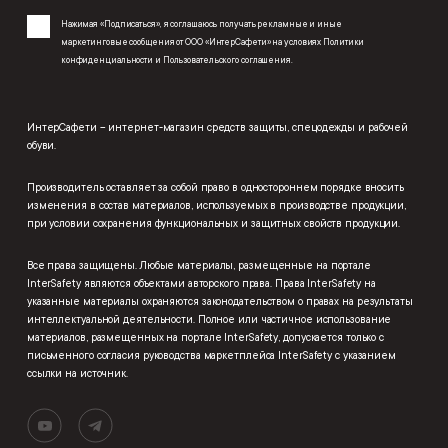
Нажимая «Подписаться», я соглашаюсь получать рекламные и иные
маркетинговые сообщения от ООО «ИнтерСафети» на условиях
Политики
конфиденциальности
и
Пользовательского соглашения
.
ИнтерСафети – интернет-магазин средств защиты, спецодежды и рабочей
обуви.
Производитель оставляет за собой право в одностороннем порядке вносить
изменения в состав материалов, используемых в производстве продукции,
при условии сохранения функциональных и защитных свойств продукции.
Все права защищены. Любые материалы, размещенные на портале
InterSafety являются объектами авторского права. Права InterSafety на
указанные материалы охраняются законодательством о правах на результаты
интеллектуальной деятельности. Полное или частичное использование
материалов, размещенных на портале InterSafety, допускается только с
письменного согласия руководства маркетплейса InterSafety с указанием
ссылки на источник.