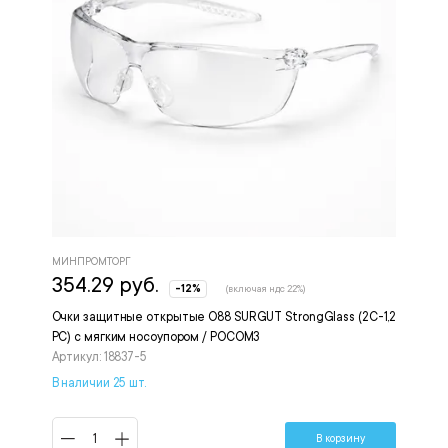
МИНПРОМТОРГ
354.29 руб.
-12%
(включая ндс 22%)
Очки защитные открытые О88 SURGUT StrongGlass (2С-1,2
PC) с мягким носоупором / РОСОМЗ
Артикул: 18837-5
В наличии 25 шт.
В корзину