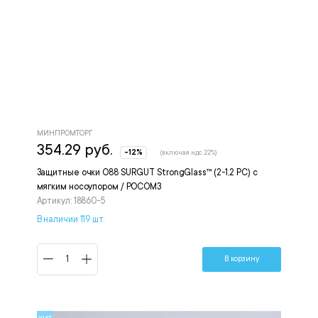
МИНПРОМТОРГ
354.29 руб.
-12%
(включая ндс 22%)
Защитные очки О88 SURGUT StrongGlass™ (2-1,2 РС) с
мягким носоупором / РОСОМЗ
Артикул: 18860-5
В наличии 119 шт.
В корзину