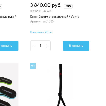
3 840.00 руб.
%
-10%
(включая ндс 22%)
авую руку /
Капля Зажим страховочный / Vento
Артикул: vnt 1085
В наличии 70 шт.
 корзину
В корзину
ХИТ