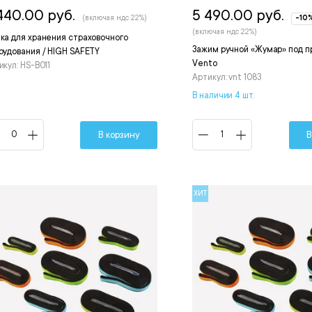
440.00 руб.
5 490.00 руб.
(включая ндс 22%)
-10
(включая ндс 22%)
ка для хранения страховочного
Зажим ручной «Жумар» под пр
рудования / HIGH SAFETY
Vento
икул: HS-B011
Артикул: vnt 1083
В наличии 4 шт.
В корзину
В
ХИТ