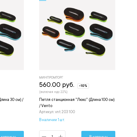
МИНПРОМТОРГ
560.00 руб.
-10%
(включая ндс 22%)
лина 30 см) /
Петля станционная "Люкс" (Длина 100 см)
/ Vento
Артикул: vnt 203 100
В наличии 1 шт.
 корзину
В корзину