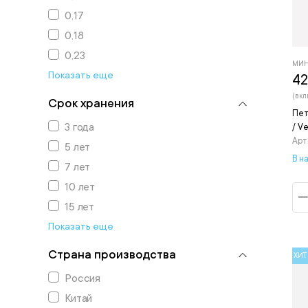
0,17
0,18
0,23
МИН
Показать еще
42
(вкл
Срок хранения
Пет
3 года
/ V
Арт
5 лет
В на
7 лет
10 лет
15 лет
Показать еще
Страна производства
ХИТ
Россия
Китай