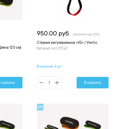
950.00 руб.
(включая ндс 22%)
Стремя регулируемое «V2» / Vento
лина 120 см)
Артикул: vnt 213 v2
В наличии 4 шт.
 корзину
В корзину
ХИТ