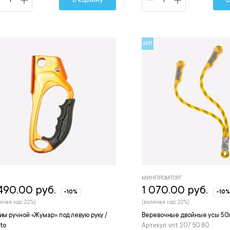
ХИТ
МИНПРОМТОРГ
490.00 руб.
1 070.00 руб.
-10%
-10%
ючая ндс 22%)
(включая ндс 22%)
им ручной «Жумар» под левую руку /
Веревочные двойные усы 50х
to
Артикул: vnt 207 50 80