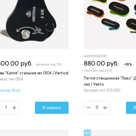
МИНПРОМТОРГ
800.00 руб.
880.00 руб.
(включая ндс 7%)
-10%
(включая ндс 22%)
им "Капля" стальная ver 0104 / Vertical
Петля станционная "Люкс" (
икул: ver 0104
см) / Vento
аличии 36 шт.
Артикул: vnt 203 200
В корзину
В
ХИТ