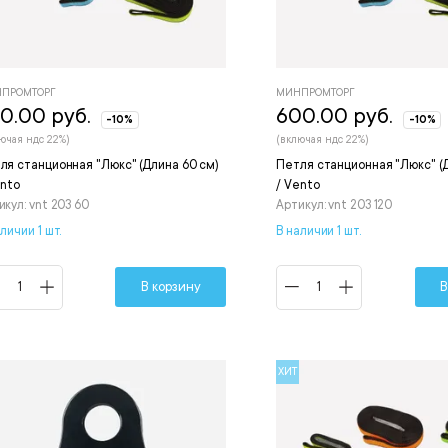
ПРОМТОРГ
МИНПРОМТОРГ
0.00 руб.
600.00 руб.
-10%
-10%
ючая ндс 22%)
(включая ндс 22%)
ля станционная "Люкс" (Длина 60 см)
Петля станционная "Люкс" (Д
ento
/ Vento
икул: vnt 203 60
Артикул: vnt 203 120
личии 1 шт.
В наличии 1 шт.
В корзину
В
ХИТ