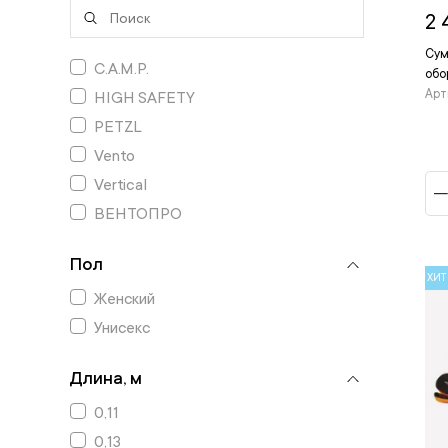
2 
Сум
C.A.M.P.
обо
Арт
HIGH SAFETY
PETZL
Vento
Vertical
ВЕНТОПРО
Пол
ХИТ
Женский
Унисекс
Длина, м
0,11
0,13