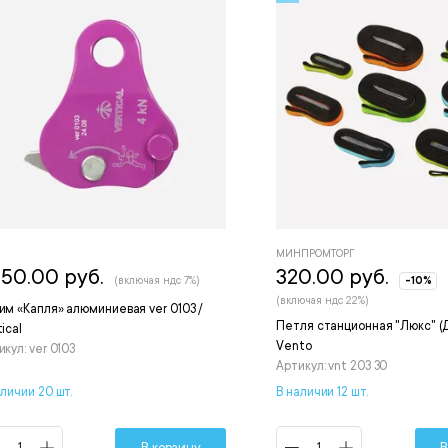
МИНПРОМТОРГ
150.00 руб.
320.00 руб.
(включая ндс 7%)
-10%
(включая ндс 22%)
им «Капля» алюминиевая ver 0103 /
Петля станционная "Люкс" (Д
ical
Vento
икул: ver 0103
Артикул: vnt 203 30
аличии 20 шт.
В наличии 12 шт.
В корзину
В