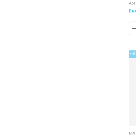
Арт
В н
ХИТ
МИН