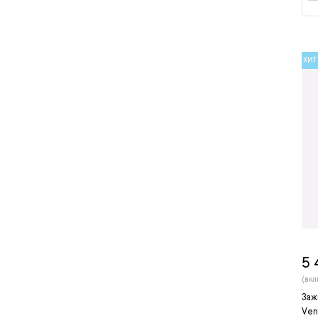
ХИТ
5 
(вкл
Заж
Ven