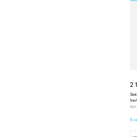
2 
Заж
Vert
Арт
В н