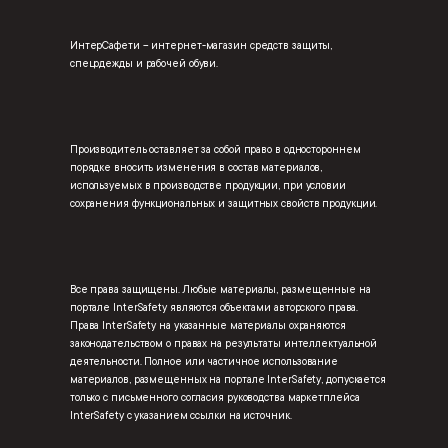
ИнтерСафети – интернет-магазин средств защиты,
спецодежды и рабочей обуви.
Производитель оставляет за собой право в одностороннем
порядке вносить изменения в состав материалов,
используемых в производстве продукции, при условии
сохранения функциональных и защитных свойств продукции.
Все права защищены. Любые материалы, размещенные на
портале InterSafety являются объектами авторского права.
Права InterSafety на указанные материалы охраняются
законодательством о правах на результаты интеллектуальной
деятельности. Полное или частичное использование
материалов, размещенных на портале InterSafety, допускается
только с письменного согласия руководства маркетплейса
InterSafety с указанием ссылки на источник.