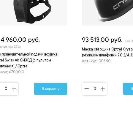
4 960.00 руб.
93 513.00 руб.
(вкл
ючая ндс 22%)
Маска сварщика Optrel Crysta
к принудительной подачи воздуха
режимом шлифовки 2.0 2/4-12 
rel Swiss Air СИЗОД (с пультом
Артикул: 1006.901
авления) / Optrel
икул: 4700.010
В корзину
В