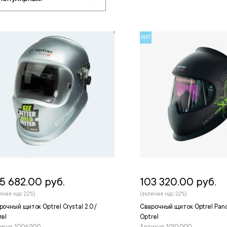
ХИТ
5 682.00 руб.
103 320.00 руб.
ючая ндс 22%)
(включая ндс 22%)
рочный щиток Optrel Сrystal 2.0 /
Сварочный щиток Optrel Pano
rel
Optrel