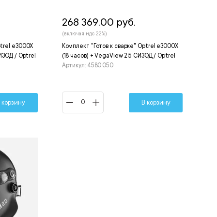
268 369.00 руб.
(включая ндс 22%)
ptrel e3000X
Комплект "Готов к сварке" Optrel e3000X
ИЗОД / Optrel
(18 часов) + VegaView 2.5 СИЗОД / Optrel
Артикул: 4580.050
 корзину
В корзину