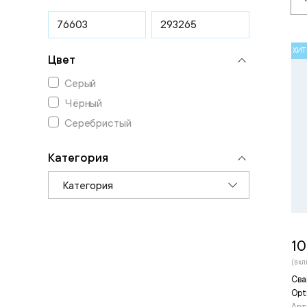
ХИТ
Цвет
Серый
Чёрный
Серебристый
Категория
Категория
10
(вкл
Сва
Opt