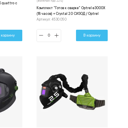
(включая ндс 22%)
 quattro с
Комплект "Готов к сварке" Optrel e3000X
(18 часов) + Crystal 2.0 СИЗОД / Optrel
Артикул: 4530.050
 корзину
В корзину