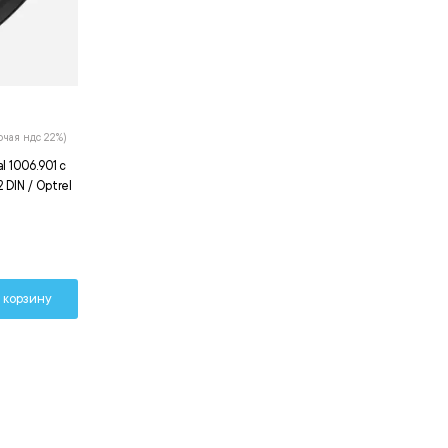
ючая ндс 22%)
l 1006.901 с
DIN / Optrel
 корзину