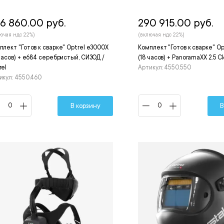
6 860.00 руб.
290 915.00 руб.
ючая ндс 22%)
(включая ндс 22%)
плект "Готов к сварке" Optrel e3000X
Комплект "Готов к сварке" O
 часов) + e684 серебристый, СИЗОД /
(18 часов) + PanoramaXX 2.5 С
rel
Артикул: 4550.550
икул: 4550.460
В корзину
В