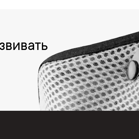
звивать
с