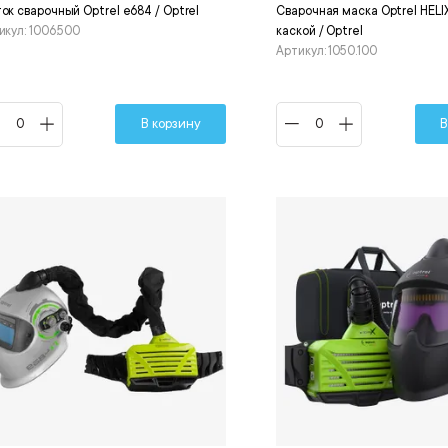
ок сварочный Optrel е684 / Optrel
Сварочная маска Optrel HELIX
икул: 1006.500
каской / Optrel
Артикул: 1050.100
В корзину
В