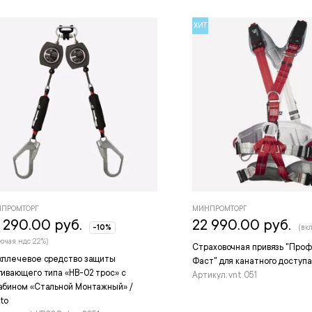
ХИТ
ПРОМТОРГ
МИНПРОМТОРГ
 290.00 руб.
22 990.00 руб.
-10%
(вк
ючая ндс 22%)
Страховочная привязь "Про
хплечевое средство защиты
Фаст" для канатного доступа
гивающего типа «НВ-02 трос» с
Артикул: vnt 051
абином «Стальной Монтажный» /
to