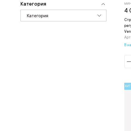
Категория
МИН
4 
Категория
Стр
рег
Ven
Арт
В н
ХИТ