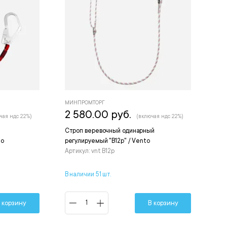
МИНПРОМТОРГ
2 580.00 руб.
чая ндс 22%)
(включая ндс 22%)
Строп веревочный одинарный
to
регулируемый "В12р" / Vento
Артикул: vnt B12p
В наличии 51 шт.
 корзину
В корзину