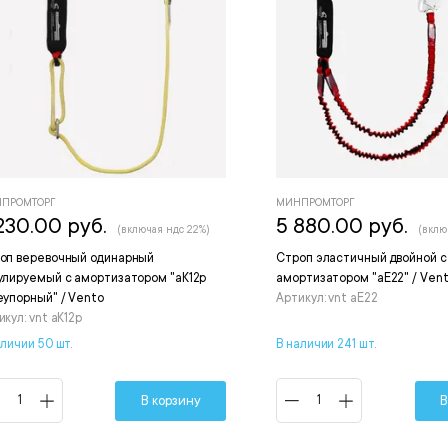
ПРОМТОРГ
МИНПРОМТОРГ
230.00 руб.
5 880.00 руб.
(включая ндс 22%)
(вклю
оп веревочный одинарный
Строп эластичный двойной с
улируемый с амортизатором "аК12р
амортизатором "аЕ22" / Ven
еупорный" / Vento
Артикул: vnt aE22
икул: vnt aK12p
аличии 50 шт.
В наличии 241 шт.
В корзину
В