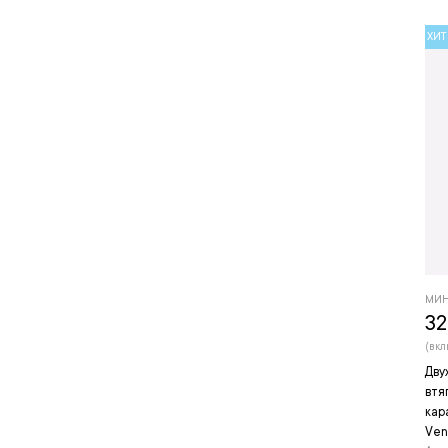
ХИТ
МИН
32
(вкл
Дву
втя
кар
Ven