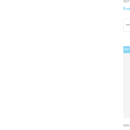
Арт
В н
ХИТ
МИН