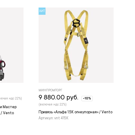
ХИТ
МИНПРОМТОРГ
9 880.00 руб.
лючая ндс 22%)
-10%
(включая ндс 22%)
фи Мастер
Привязь «Альфа 1.5К огнеупорная» / Vento
 / Vento
Артикул: vnt 415K