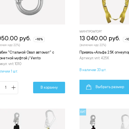
МИНПРОМТОРГ
050.00 руб.
13 040.00 руб.
-10%
-1
ючая ндс 22%)
(включая ндс 22%)
абин "Стальной Овал автомат" с
Привязь «Альфа 2.5К огнеупо
онетной муфтой / Vento
Артикул: vnt 425К
кул: vnt 1010
В наличии 33 шт.
личии 1 шт.
Выбрать размер
В корзину
ХИТ