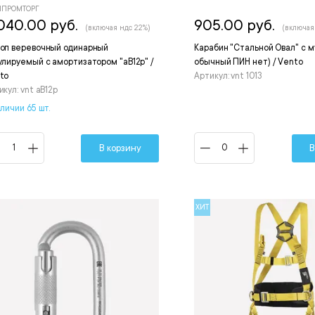
ПРОМТОРГ
040.00 руб.
905.00 руб.
(включая ндс 22%)
(включая
оп веревочный одинарный
Карабин "Стальной Овал" с 
улируемый с амортизатором "аВ12р" /
обычный ПИН нет) / Vento
to
Артикул: vnt 1013
икул: vnt aB12p
аличии 65 шт.
В корзину
В
ХИТ