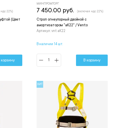
МИНПРОМТОРГ
7 450.00 руб.
 ндс 22%)
(включая ндс 22%)
муфтой (Цвет
Строп огнеупорный двойной с
амортизатором "аК22" / Vento
Артикул: vnt aК22
В наличии 14 шт.
 корзину
В корзину
ХИТ