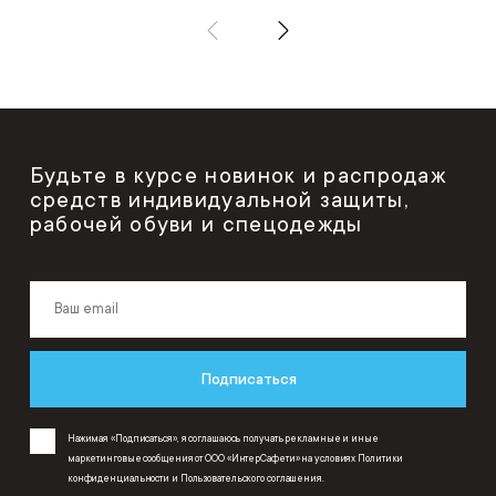
Будьте в курсе новинок и распродаж
средств индивидуальной защиты,
рабочей обуви и спецодежды
Подписаться
Нажимая «Подписаться», я соглашаюсь получать рекламные и иные
маркетинговые сообщения от ООО «ИнтерСафети» на условиях
Политики
конфиденциальности
и
Пользовательского соглашения
.