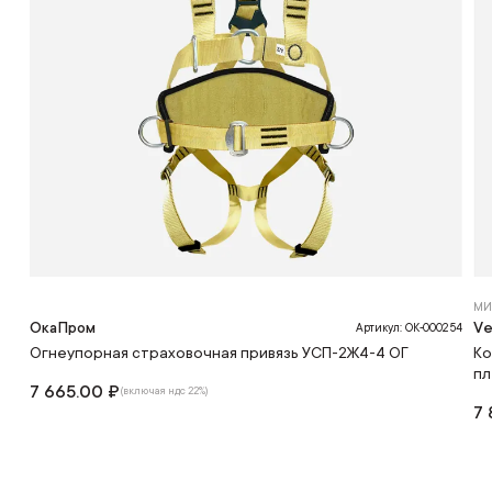
МИ
ОкаПром
Ve
Артикул: OK-000254
Огнеупорная страховочная привязь УСП-2Ж4-4 ОГ
Ко
пл
7 665.00 ₽
(включая ндс 22%)
7 