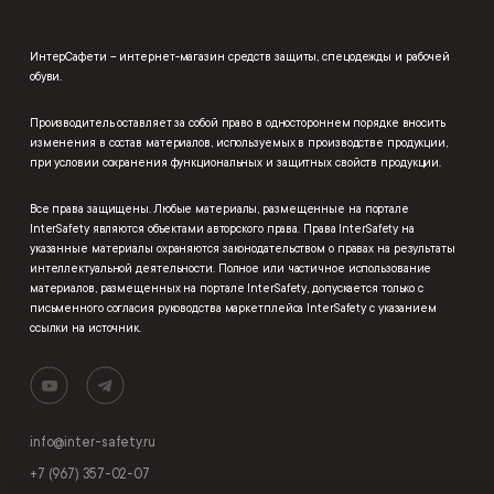
ИнтерСафети – интернет-магазин средств защиты, спецодежды и рабочей
обуви.
Производитель оставляет за собой право в одностороннем порядке вносить
изменения в состав материалов, используемых в производстве продукции,
при условии сохранения функциональных и защитных свойств продукции.
Все права защищены. Любые материалы, размещенные на портале
InterSafety являются объектами авторского права. Права InterSafety на
указанные материалы охраняются законодательством о правах на результаты
интеллектуальной деятельности. Полное или частичное использование
материалов, размещенных на портале InterSafety, допускается только с
письменного согласия руководства маркетплейса InterSafety с указанием
ссылки на источник.
info@inter-safety.ru
+7 (967) 357-02-07