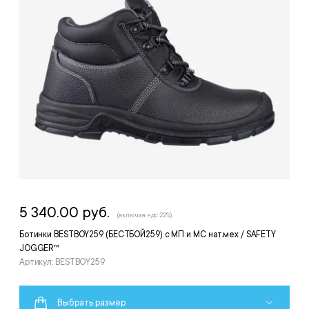
5 340.00 руб.
(включая ндс 22%)
Ботинки BESTBOY259 (БЕСТБОЙ259) с МП и МС нат.мех / SAFETY
JOGGER™
Артикул: BESTBOY259
Выбрать размер