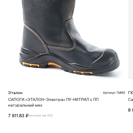
Эталон
Г
Артикул: 116843
САПОГИ «ЭТАЛОН-Электра» ПУ-НИТРИЛ с ПП
Са
натуральный мех
8 
7 811.83 ₽
(включая ндс 22%)