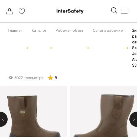
Главная
Каталог
Рабочая обувь
Сапоги рабочие
Зи
ра
са
Sa
Jo
Al
S3
5
3022 просмотра