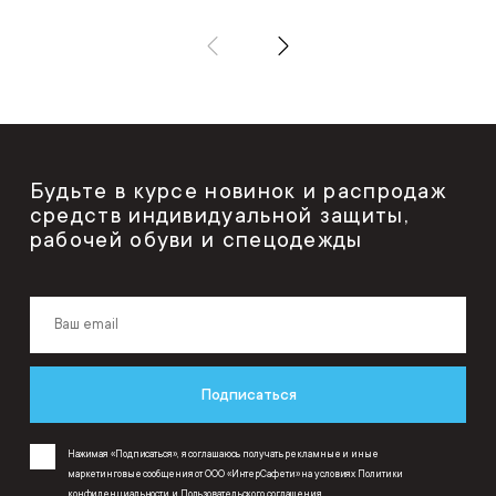
Будьте в курсе новинок и распродаж
средств индивидуальной защиты,
рабочей обуви и спецодежды
Подписаться
Нажимая «Подписаться», я соглашаюсь получать рекламные и иные
маркетинговые сообщения от ООО «ИнтерСафети» на условиях
Политики
конфиденциальности
и
Пользовательского соглашения
.