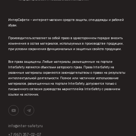
ИнтерСафети – интернет-магазин средств защиты, спецодежды и рабочей
обуви.
Производитель оставляет за собой право в одностороннем порядке вносить
изменения в состав материалов, используемых в производстве продукции,
при условии сохранения функциональных и защитных свойств продукции.
Все права защищены. Любые материалы, размещенные на портале
InterSafety являются объектами авторского права. Права InterSafety на
указанные материалы охраняются законодательством о правах на результаты
интеллектуальной деятельности. Полное или частичное использование
материалов, размещенных на портале InterSafety, допускается только с
письменного согласия руководства маркетплейса InterSafety с указанием
ссылки на источник.
info@inter-safety.ru
+7 (967) 357-02-07