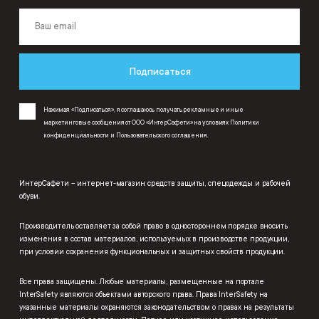
Подписаться
Нажимая «Подписаться», я соглашаюсь получать рекламные и иные
маркетинговые сообщения от ООО «ИнтерСафети» на условиях
Политики
конфиденциальности
и
Пользовательского соглашения
.
ИнтерСафети – интернет-магазин средств защиты, спецодежды и рабочей
обуви.
Производитель оставляет за собой право в одностороннем порядке вносить
изменения в состав материалов, используемых в производстве продукции,
при условии сохранения функциональных и защитных свойств продукции.
Все права защищены. Любые материалы, размещенные на портале
InterSafety являются объектами авторского права. Права InterSafety на
указанные материалы охраняются законодательством о правах на результаты