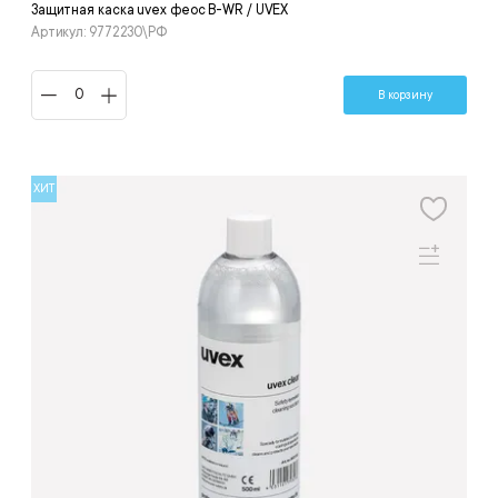
Защитная каска uvex феос B-WR / UVEX
Артикул: 9772230\РФ
В корзину
ХИТ