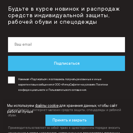
Будьте в курсе новинок и распродаж
средств индивидуальной защиты,
рабочей обуви и спецодежды
Подписаться
Нажимая «Подписаться», я соглашаюсь получать рекламные и иные
маркетинговые сообщения от ООО «ИнтерСафети» на условиях
Политики
конфиденциальности
и
Пользовательского соглашения
.
Мы используем
файлы cookie
для хранения данных, чтобы сайт
ИнтерСафети – интернет-магазин средств защиты, спецодежды и рабочей
работал лучше
обуви.
Принять и закрыть
Производитель оставляет за собой право в одностороннем порядке вносить