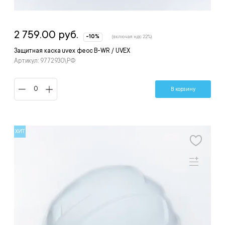
2 759.00 руб.
-10%
(включая ндс 22%)
Защитная каска uvex феос B-WR / UVEX
Артикул: 9772930\РФ
В корзину
ХИТ