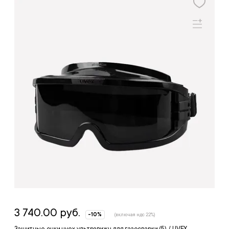
3 740.00 руб.
-10%
(включая ндс 22%)
Защитные очки uvex ультравижн для газосварки (5) / UVEX