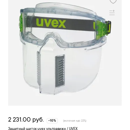
2 231.00 руб.
-10%
(включая ндс 22%)
Защитный щиток uvex ультравижн / UVEX