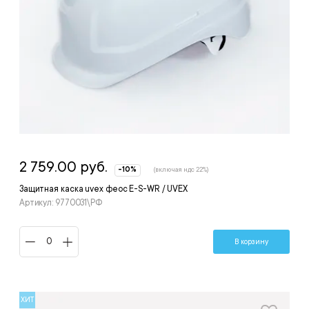
2 759.00 руб.
-10%
(включая ндс 22%)
Защитная каска uvex феос E-S-WR / UVEX
Артикул: 9770031\РФ
В корзину
ХИТ