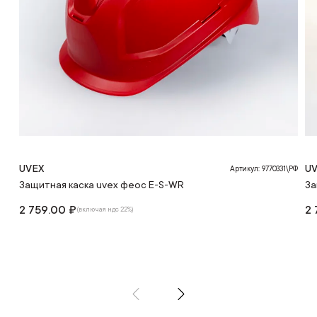
UVEX
U
Артикул: 9770331\РФ
Защитная каска uvex феос E-S-WR
За
2 759.00 ₽
2 
(включая ндс 22%)