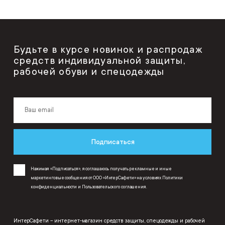
Будьте в курсе новинок и распродаж
средств индивидуальной защиты,
рабочей обуви и спецодежды
Подписаться
Нажимая «Подписаться», я соглашаюсь получать рекламные и иные
маркетинговые сообщения от ООО «ИнтерСафети» на условиях
Политики
конфиденциальности
и
Пользовательского соглашения
.
ИнтерСафети – интернет-магазин средств защиты, спецодежды и рабочей