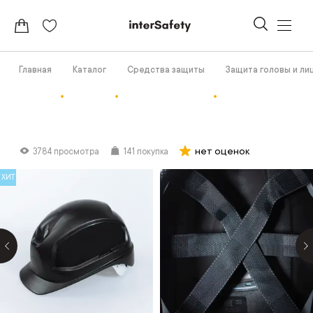
Главная
Каталог
Средства защиты
Защита головы и ли
нет оценок
3784 просмотра
141 покупка
ХИТ