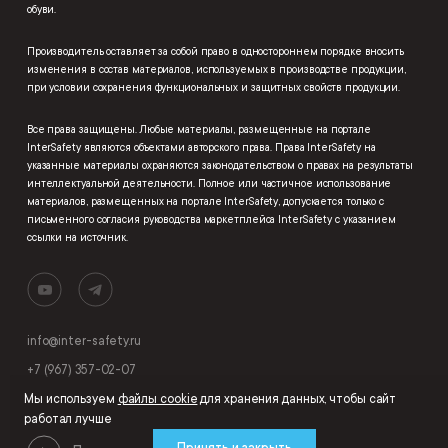
обуви.
Производитель оставляет за собой право в одностороннем порядке вносить
изменения в состав материалов, используемых в производстве продукции,
при условии сохранения функциональных и защитных свойств продукции.
Все права защищены. Любые материалы, размещенные на портале
InterSafety являются объектами авторского права. Права InterSafety на
указанные материалы охраняются законодательством о правах на результаты
интеллектуальной деятельности. Полное или частичное использование
материалов, размещенных на портале InterSafety, допускается только с
письменного согласия руководства маркетплейса InterSafety с указанием
ссылки на источник.
info@inter-safety.ru
+7 (967) 357-02-07
Мы используем
файлы cookie
для хранения данных, чтобы сайт
работал лучше