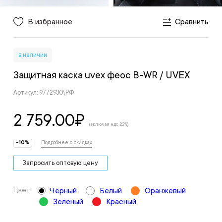
В избранное
Сравнить
в наличии
Защитная каска uvex феос B-WR
/ UVEX
Артикул: 9772930\РФ
2 759.00
₽
(включая ндс 22%)
-10%
Подробнее о скидках
Запросить оптовую цену
Цвет:
Чёрный
Белый
Оранжевый
Зеленый
Красный