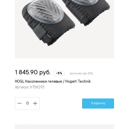
1 845.90 руб.
-5%
(включая ндс 22%)
HOGL Наколенники гелевые / Hogert Technik
Артикул: HT5K293
В корзину