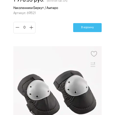
(включая ндс 22%)
Наколенники Беркут / Ампаро
Артикул: 691521
В корзину