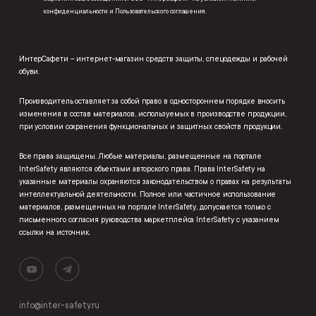
конфиденциальности
и
Пользовательского соглашения
.
ИнтерСафети – интернет-магазин средств защиты, спецодежды и рабочей
обуви.
Производитель оставляет за собой право в одностороннем порядке вносить
изменения в состав материалов, используемых в производстве продукции,
при условии сохранения функциональных и защитных свойств продукции.
Все права защищены. Любые материалы, размещенные на портале
InterSafety являются объектами авторского права. Права InterSafety на
указанные материалы охраняются законодательством о правах на результаты
интеллектуальной деятельности. Полное или частичное использование
материалов, размещенных на портале InterSafety, допускается только с
письменного согласия руководства маркетплейса InterSafety с указанием
ссылки на источник.
info@inter-safety.ru