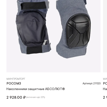
МИНПРОМТОРГ
МИ
РОСОМЗ
Р
Артикул: 211120
Наколенники защитные АБСОЛЮТ®
На
2 928.00 ₽
2 
(включая ндс 22%)