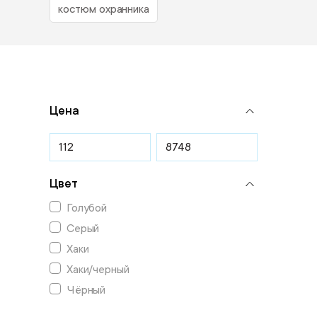
костюм охранника
Цена
Цвет
Голубой
Серый
Хаки
Хаки/черный
Чёрный