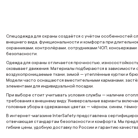
Спецодежда для охраны создаётся с учётом особенностей сл
внешнего вида, функциональности и комфорта при длительно
охранниками, контролёрами, сотрудниками ЧОП, консьержами
безопасности.
Одежда для охраны отличается прочностью, износостойкость
сковывает движения. Материалы подбираются в зависимости о
воздухопроницаемые ткани, зимой — утеплённые куртки и брю
Модели часто оснащаются вместительными карманами, застё
элементами для индивидуальной посадки.
При выборе стоит учитывать условия службы — наличие отопл
требования к внешнему виду. Универсальные варианты включаю
головные уборы в сдержанных цветах — чёрном, синем, тёмно
В интернет-магазине InterSafety представлена сертифициро
отвечающая стандартам безопасности и комфорта. Мы предла
гибкие цены, удобную доставку по России и гарантию качеств