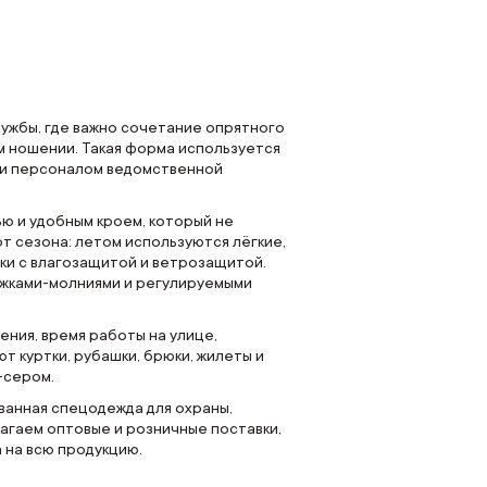
ужбы, где важно сочетание опрятного
м ношении. Такая форма используется
 и персоналом ведомственной
ю и удобным кроем, который не
т сезона: летом используются лёгкие,
ки с влагозащитой и ветрозащитой.
жками-молниями и регулируемыми
ения, время работы на улице,
т куртки, рубашки, брюки, жилеты и
-сером.
ванная спецодежда для охраны,
гаем оптовые и розничные поставки,
а на всю продукцию.