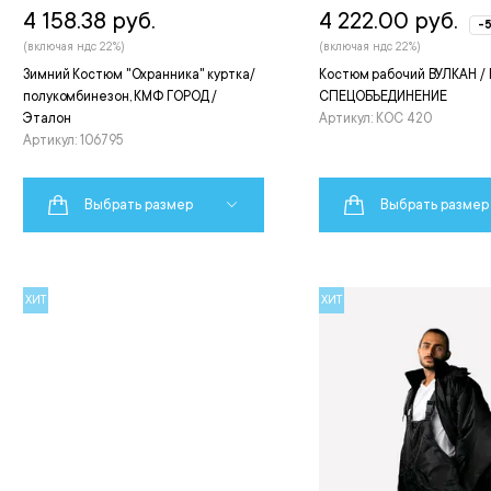
4 158.38 руб.
4 222.00 руб.
-
(включая ндс 22%)
(включая ндс 22%)
Зимний Костюм "Охранника" куртка/
Костюм рабочий ВУЛКАН / 
полукомбинезон, КМФ ГОРОД /
СПЕЦОБЪЕДИНЕНИЕ
Эталон
Артикул: КОС 420
Артикул: 106795
Выбрать размер
Выбрать размер
ХИТ
ХИТ