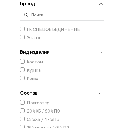
Бренд
ГК СПЕЦОБЪЕДИНЕНИЕ
Эталон
Вид изделия
Костюм
Куртка
Кепка
Состав
Полиэстер
20%ХБ / 80%ПЭ
53%ХБ / 47%ПЭ
35%вискоза / 65%ПЭ