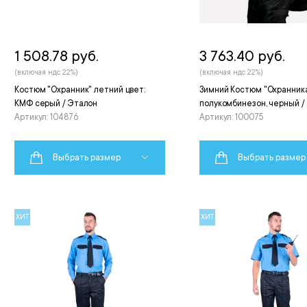
1 508.78 руб.
3 763.40 руб.
(включая ндс 22%)
(включая ндс 22%)
Костюм "Охранник" летний цвет:
Зимний Костюм "Охранника
КМФ серый / Эталон
полукомбинезон, черный /
Артикул: 104876
Артикул: 100075
Выбрать размер
Выбрать размер
ХИТ
ХИТ