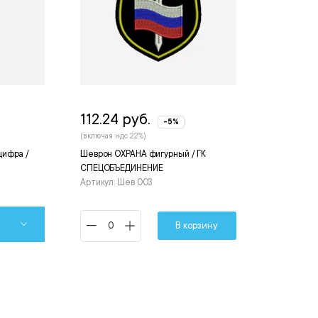
112.24 руб.
-5%
(включая ндс 22%)
цифра /
Шеврон ОХРАНА фигурный / ГК
СПЕЦОБЪЕДИНЕНИЕ
Артикул: Шев 003
В корзину