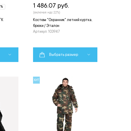
1 486.07 руб.
5%
(включая ндс 22%)
ГК
Костюм "Охранник" летний куртка,
брюки / Эталон
Артикул: 103947
Выбрать размер
ХИТ