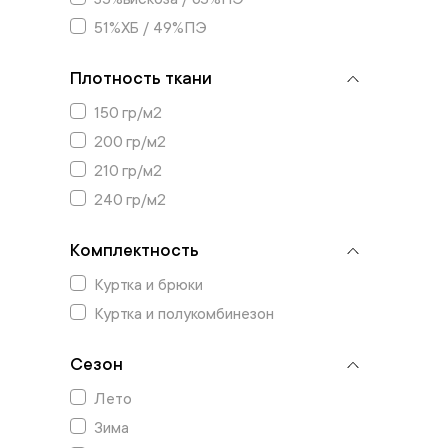
51%ХБ / 49%ПЭ
Плотность ткани
150 гр/м2
200 гр/м2
210 гр/м2
240 гр/м2
Комплектность
Куртка и брюки
Куртка и полукомбинезон
Сезон
Лето
Зима