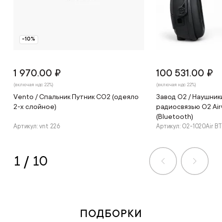
-10%
1 970.00 ₽
100 531.00 ₽
(включая ндс 22%)
(включая ндс 22%)
Vento / Спальник Путник СО2 (одеяло
Завод О2 / Наушни
2-х слойное)
радиосвязью O2 Ai
(Bluetooth)
Артикул: vnt 226
Артикул: О2-1020Air BT
1
/
10
ПОДБОРКИ