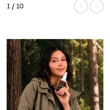
1
/
10