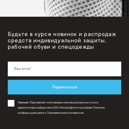
Будьте в курсе новинок и распродаж
средств индивидуальной защиты,
рабочей обуви и спецодежды
Подписаться
Нажимая «Подписаться», я соглашаюсь получать рекламные и иные
маркетинговые сообщения от ООО «ИнтерСафети» на условиях
Политики
конфиденциальности
и
Пользовательского соглашения
.