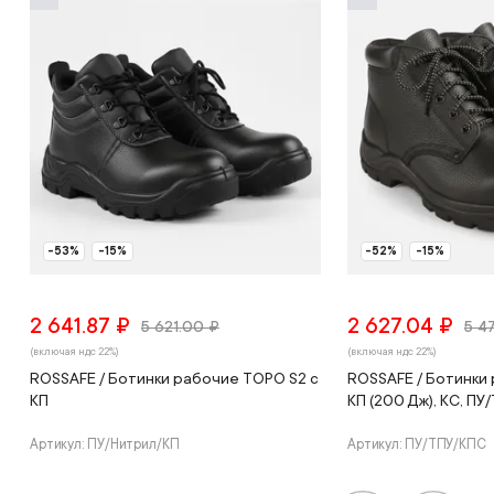
-53%
-15%
-52%
-15%
2 641.87 ₽
2 627.04 ₽
5 621.00 ₽
5 4
(включая ндс 22%)
(включая ндс 22%)
ROSSAFE / Ботинки рабочие ТОРО S2 c
ROSSAFE / Ботинки 
КП
КП (200 Дж), КС, ПУ
Артикул: ПУ/Нитрил/КП
Артикул: ПУ/ТПУ/КПС