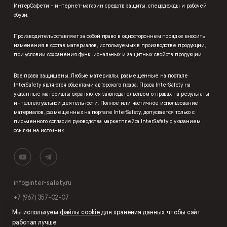
ИнтерСафети – интернет-магазин средств защиты, спецодежды и рабочей
обуви.
Производитель оставляет за собой право в одностороннем порядке вносить
изменения в состав материалов, используемых в производстве продукции,
при условии сохранения функциональных и защитных свойств продукции.
Все права защищены. Любые материалы, размещенные на портале
InterSafety являются объектами авторского права. Права InterSafety на
указанные материалы охраняются законодательством о правах на результаты
интеллектуальной деятельности. Полное или частичное использование
материалов, размещенных на портале InterSafety, допускается только с
письменного согласия руководства маркетплейса InterSafety с указанием
ссылки на источник.
info@inter-safety.ru
+7 (967) 357-02-07
Мы используем
файлы cookie
для хранения данных, чтобы сайт
работал лучше