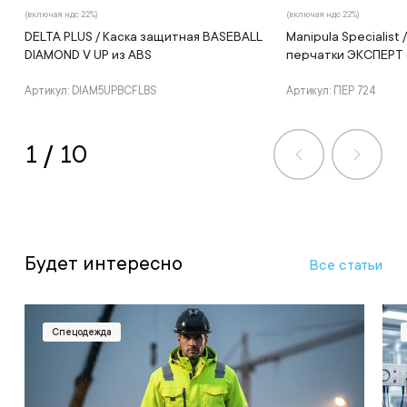
(включая ндс 22%)
(включая ндс 22%)
DELTA PLUS / Каска защитная BASEBALL
Manipula Specialist
DIAMOND V UP из ABS
перчатки ЭКСПЕРТ 
Артикул: DIAM5UPBCFLBS
Артикул: ПЕР 724
1
/
10
Будет интересно
Все статьи
Спецодежда