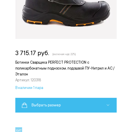
3 715.17 руб.
(включая ндс 22%)
Ботинки Сварщика PERFECT PROTECTION с
поликарбонатным подноском, подошвой ПУ-Нитрил и АС /
Эталон
Артикул: 120318
В наличии 1 пара
Выбрать размер
ХИТ