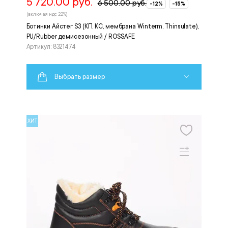
5 720.00 руб.
6 500.00 руб.
-12%
-15%
(включая ндс 22%)
Ботинки Айстег S3 (КП, КС, мембрана Winterm, Thinsulate),
PU/Rubber демисезонный / ROSSAFE
Артикул: 8321474
Выбрать размер
ХИТ