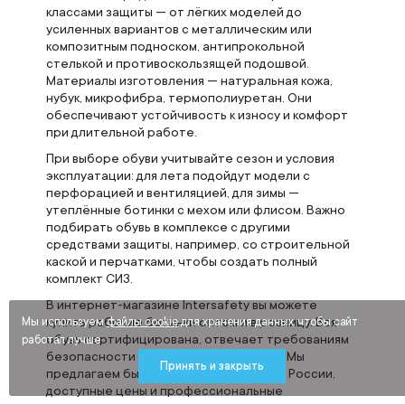
классами защиты — от лёгких моделей до
усиленных вариантов с металлическим или
композитным подноском, антипрокольной
стелькой и противоскользящей подошвой.
Материалы изготовления — натуральная кожа,
нубук, микрофибра, термополиуретан. Они
обеспечивают устойчивость к износу и комфорт
при длительной работе.
При выборе обуви учитывайте сезон и условия
эксплуатации: для лета подойдут модели с
перфорацией и вентиляцией, для зимы —
утеплённые ботинки с мехом или флисом. Важно
подбирать обувь в комплексе с другими
средствами защиты, например, со строительной
каской и перчатками, чтобы создать полный
комплект СИЗ.
В интернет-магазине Intersafety вы можете
купить рабочие ботинки оптом и в розницу. Вся
Мы используем
файлы cookie
для хранения данных, чтобы сайт
обувь сертифицирована, отвечает требованиям
работал лучше
безопасности и стандартам качества. Мы
Принять и закрыть
предлагаем быструю доставку по всей России,
доступные цены и профессиональные