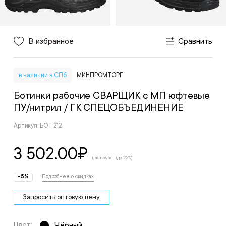
В избранное
Сравнить
в наличии в СПб
МИНПРОМТОРГ
Ботинки рабочие СВАРЩИК с МП юфтевые
ПУ/нитрил
/ ГК СПЕЦОБЪЕДИНЕНИЕ
Артикул: БОТ 212
3 502.00
₽
(включая ндс 22%)
-5%
Подробнее о скидках
Запросить оптовую цену
Цвет:
Чёрный