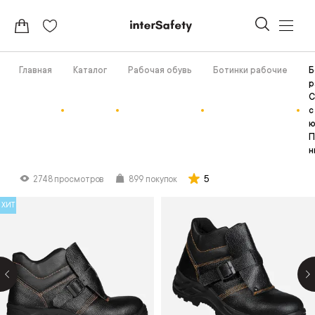
Главная
Каталог
Рабочая обувь
Ботинки рабочие
Б
р
С
с
ю
П
н
5
2748 просмотров
899 покупок
ХИТ