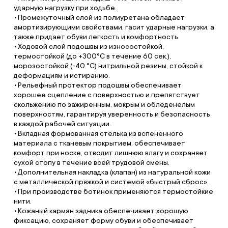
ударную нагрузку при ходьбе.
Промежуточный слой из полиуретана обладает
амортизирующими свойствами, гасит ударные нагрузки, а
также придает обуви легкость и комфортность.
Ходовой слой подошвы из износостойкой,
термостойкой (до +300°С в течение 60 сек.),
морозостойкой (-40 °С) нитрильной резины, стойкой к
деформациям и истиранию.
Рельефный протектор подошвы обеспечивает
хорошее сцепление с поверхностью и препятствует
скольжению по зажиренным, мокрым и обледенелым
поверхностям, гарантируя уверенность и безопасность
в каждой рабочей ситуации.
Вкладная формованная стелька из вспененного
материала с тканевым покрытием, обеспечивает
комфорт при носке, отводит лишнюю влагу и сохраняет
сухой стопу в течение всей трудовой смены.
Дополнительная накладка (клапан) из натуральной кожи
с металлической пряжкой и системой «быстрый сброс».
При производстве ботинок применяются термостойкие
нити.
Кожаный карман задника обеспечивает хорошую
фиксацию, сохраняет форму обуви и обеспечивает