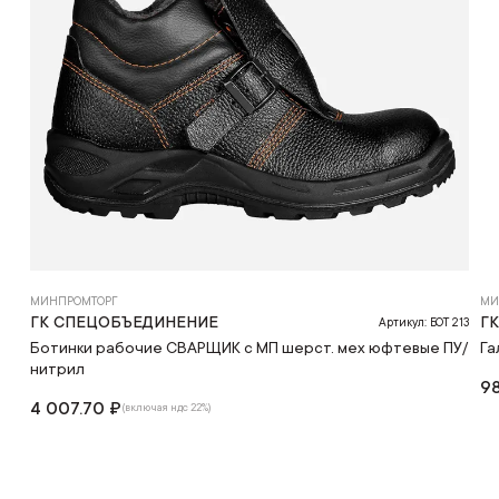
МИНПРОМТОРГ
МИ
ГК СПЕЦОБЪЕДИНЕНИЕ
Г
Артикул: БОТ 213
Ботинки рабочие СВАРЩИК с МП шерст. мех юфтевые ПУ/
Га
нитрил
98
4 007.70 ₽
(включая ндс 22%)