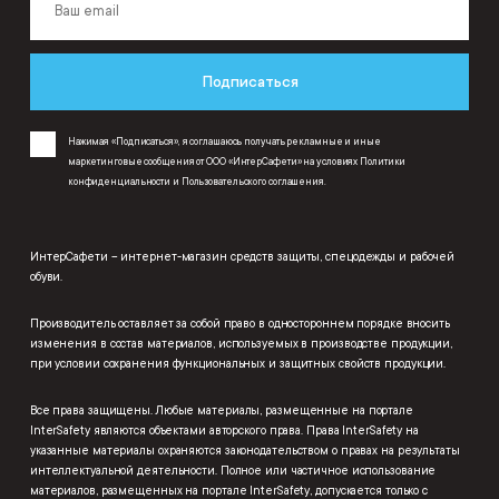
Подписаться
Нажимая «Подписаться», я соглашаюсь получать рекламные и иные
маркетинговые сообщения от ООО «ИнтерСафети» на условиях
Политики
конфиденциальности
и
Пользовательского соглашения
.
ИнтерСафети – интернет-магазин средств защиты, спецодежды и рабочей
обуви.
Производитель оставляет за собой право в одностороннем порядке вносить
изменения в состав материалов, используемых в производстве продукции,
при условии сохранения функциональных и защитных свойств продукции.
Все права защищены. Любые материалы, размещенные на портале
InterSafety являются объектами авторского права. Права InterSafety на
указанные материалы охраняются законодательством о правах на результаты
интеллектуальной деятельности. Полное или частичное использование
материалов, размещенных на портале InterSafety, допускается только с