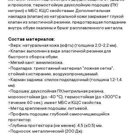
и проколов, термостойкую двухслойную подошву (ПУ/
нитрил) с МБС, КЩС свойствами. Дополнительная
накладка (клапан) из натуральной кожи закрывает глухой
клапан из эластичной резинки, предотвращая попадание
внутрь обуви окалины и брызг расплавленного металла.
Состав материалов:
Верх: натуральная кожа (юфть) (толщина 2,0-2,2 мм).
Клапан: выполнен в виде эластичной резинки для
быстрого сборса обуви.
Мягкий кант: винилискожа.
Подкладка: трикотажный материал "ложная сетка",
стойкий к истиранию, воздухопроницаемый.
Карман задника: спилок подкладочный (толщина 1,2-1,4
мм).
Подошва: двухслойная ПУ/нитрильная резина,
морозостойкая (до -40 °С), термостойкая (до +300°С в
течение 60 сек.), имеет МБС и КЩС свойства.
Метод крепления подошвы: литьевой.
Профиль подошвы: глубокий самоочищающийся
протектор.
Глубина протектора (не менее): 4,5 (±0,5) мм.
Подносок: металлический (200 Дж).