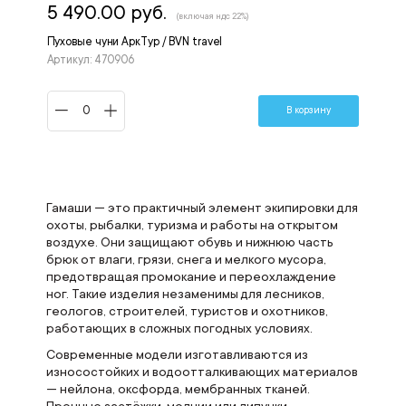
5 490.00 руб.
(включая ндс 22%)
Пуховые чуни АркТур / BVN travel
Артикул: 470906
В корзину
Гамаши — это практичный элемент экипировки для
охоты, рыбалки, туризма и работы на открытом
воздухе. Они защищают обувь и нижнюю часть
брюк от влаги, грязи, снега и мелкого мусора,
предотвращая промокание и переохлаждение
ног. Такие изделия незаменимы для лесников,
геологов, строителей, туристов и охотников,
работающих в сложных погодных условиях.
Современные модели изготавливаются из
износостойких и водоотталкивающих материалов
— нейлона, оксфорда, мембранных тканей.
Прочные застёжки-молнии или липучки,