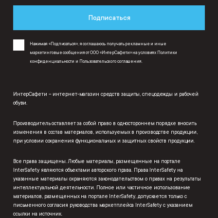
Подписаться
Нажимая «Подписаться», я соглашаюсь получать рекламные и иные
маркетинговые сообщения от ООО «ИнтерСафети» на условиях
Политики
конфиденциальности
и
Пользовательского соглашения
.
ИнтерСафети – интернет-магазин средств защиты, спецодежды и рабочей
обуви.
Производитель оставляет за собой право в одностороннем порядке вносить
изменения в состав материалов, используемых в производстве продукции,
при условии сохранения функциональных и защитных свойств продукции.
Все права защищены. Любые материалы, размещенные на портале
InterSafety являются объектами авторского права. Права InterSafety на
указанные материалы охраняются законодательством о правах на результаты
интеллектуальной деятельности. Полное или частичное использование
материалов, размещенных на портале InterSafety, допускается только с
письменного согласия руководства маркетплейса InterSafety с указанием
ссылки на источник.