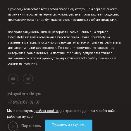
Производитель оставляет за собой право в одностороннем порядке вносить
изменения в состав материалов, используемых в производстве продукции,
при условии сохранения функциональных и защитных свойств продукции.
Все права защищены. Любые материалы, размещенные на портале
InterSafety являются объектами авторского права. Права InterSafety на
указанные материалы охраняются законодательством о правах на результаты
интеллектуальной деятельности. Полное или частичное использование
материалов, размещенных на портале InterSafety, допускается только с
письменного согласия руководства маркетплейса InterSafety с указанием
ссылки на источник.
info@inter-safety.ru
+7 (967) 357-02-07
Мы используем
файлы cookie
для хранения данных, чтобы сайт
работал лучше
Принять и закрыть
Партнерам