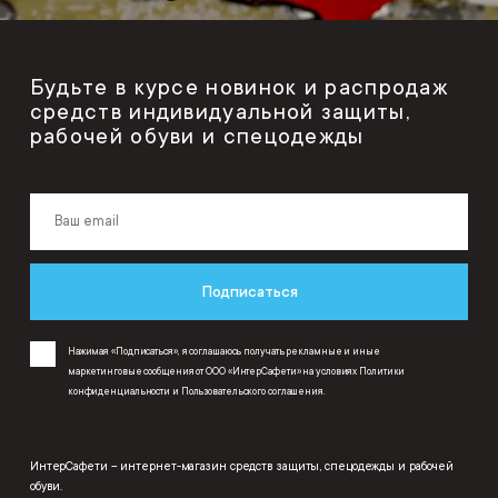
Будьте в курсе новинок и распродаж
средств индивидуальной защиты,
рабочей обуви и спецодежды
Подписаться
Нажимая «Подписаться», я соглашаюсь получать рекламные и иные
маркетинговые сообщения от ООО «ИнтерСафети» на условиях
Политики
конфиденциальности
и
Пользовательского соглашения
.
ИнтерСафети – интернет-магазин средств защиты, спецодежды и рабочей
обуви.