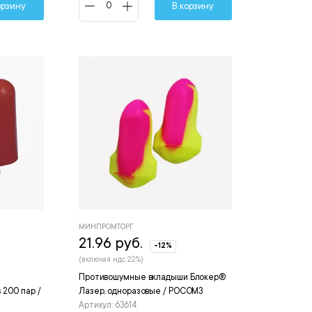
орзину
В корзину
МИНПРОМТОРГ
21.96 руб.
-12%
(включая ндс 22%)
Противошумные вкладыши Блокер®
 200 пар /
Лазер, одноразовые / РОСОМЗ
Артикул: 63614