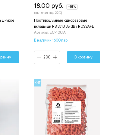
18.00 руб.
-15%
(включая ндс 22%)
а шнурке
Противошумные одноразовые
вкладыши RS 3510 38 dB / ROSSAFE
Артикул: EC-1001A
В наличии 1600 пар
орзину
В корзину
ХИТ