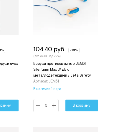
104.40 руб.
0%
-10%
(включая ндс 22%)
руши uvex
Беруши противошумные JEM51
Silentium Max 37 дБ с
металлодетекцией / Jeta Safety
Артикул: JEM51
В наличии 1 пара
орзину
В корзину