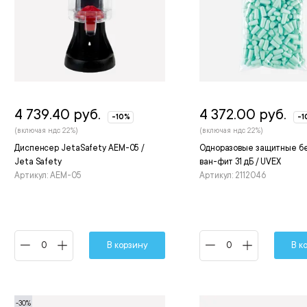
4 739.40 руб.
4 372.00 руб.
-10%
-1
(включая ндс 22%)
(включая ндс 22%)
Диспенсер JetaSafety AEM-05 /
Одноразовые защитные бе
Jeta Safety
ван-фит 31 дБ / UVEX
Артикул: AEM-05
Артикул: 2112046
В корзину
В к
-30%