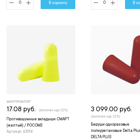
В корзину
В к
МИНПРОМТОРГ
17.08 руб.
3 099.00 руб.
(включая ндс 22%)
(включая ндс 22%)
Противошумные вкладыши СМАРТ
Беруши одноразовые
(желтый) / РОСОМЗ
полиуретановые Delta Plus
Артикул: 63914
DELTA PLUS