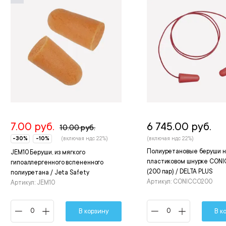
7.00 руб.
6 745.00 руб.
10.00 руб.
-30%
-10%
(включая ндс 22%)
(включая ндс 22%)
Полиуретановые беруши н
JEM10 Беруши, из мягкого
пластиковом шнурке CON
гипоаллергенного вспененного
(200 пар) / DELTA PLUS
полиуретана / Jeta Safety
Артикул: CONICCO200
Артикул: JEM10
В корзину
В к