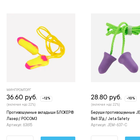
МИНПРОМТОРГ
36.60 руб.
28.80 руб.
-12%
-10%
(включая ндс 22%)
(включая ндс 22%)
Противошумные вкладыши БЛОКЕР®
Беруши противошумные J
Лазер / РОСОМЗ
Bell 37д / Jeta Safety
Артикул: 63615
Артикул: JEM-637-C