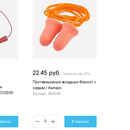
22.45 руб.
(включая ндс 22%)
Противошумные вкладыши Фокусит с
а
кордом / Ампаро
ICCO200
Артикул: 384648
орзину
В корзину