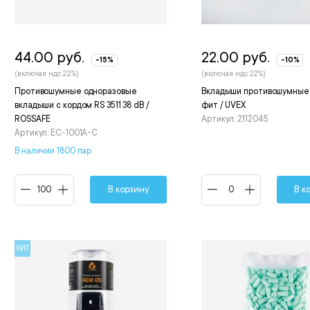
44.00 руб.
22.00 руб.
-15%
-10%
(включая ндс 22%)
(включая ндс 22%)
Противошумные одноразовые
Вкладыши противошумные 
вкладыши с кордом RS 3511 38 dB /
фит / UVEX
ROSSAFE
Артикул: 2112045
Артикул: EC-1001A-C
В наличии 1800 пар
В корзину
В к
ХИТ