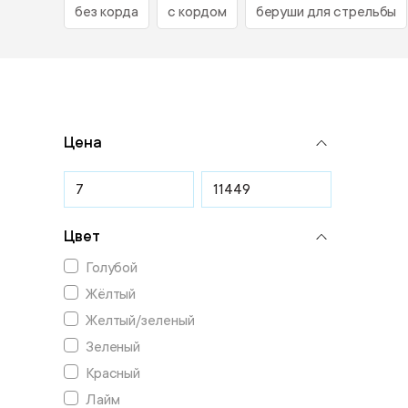
без корда
с кордом
беруши для стрельбы
Цена
Цвет
Голубой
Жёлтый
Желтый/зеленый
Зеленый
Красный
Лайм