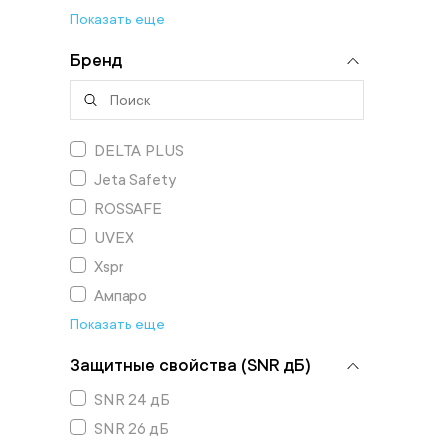
Показать еще
Бренд
DELTA PLUS
Jeta Safety
ROSSAFE
UVEX
Xspr
Ампаро
Показать еще
Защитные свойства (SNR дБ)
SNR 24 дБ
SNR 26 дБ