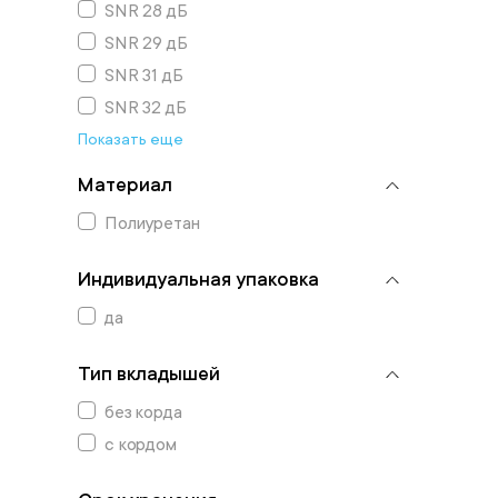
SNR 28 дБ
SNR 29 дБ
SNR 31 дБ
SNR 32 дБ
Показать еще
Материал
Полиуретан
Индивидуальная упаковка
да
Тип вкладышей
без корда
с кордом