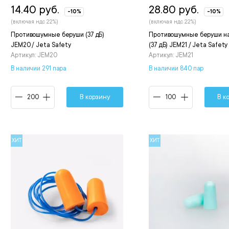
14.40 руб.
28.80 руб.
-10%
-10%
(включая ндс 22%)
(включая ндс 22%)
Противошумные беруши (37 дБ)
Противошумные беруши н
JEM20 / Jeta Safety
(37 дБ) JEM21 / Jeta Safety
Артикул: JEM20
Артикул: JEM21
В наличии 291 пара
В наличии 840 пар
В корзину
В к
ХИТ
ХИТ