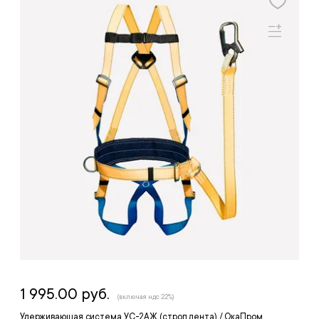
1 995.00 руб.
(включая ндс 22%)
Удерживающая система УС-2АЖ (строп лента) / ОкаПром