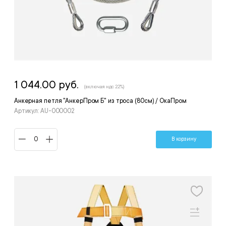
1 044.00 руб.
(включая ндс 22%)
Анкерная петля "АнкерПром Б" из троса (80см) / ОкаПром
Артикул: AU-000002
В корзину