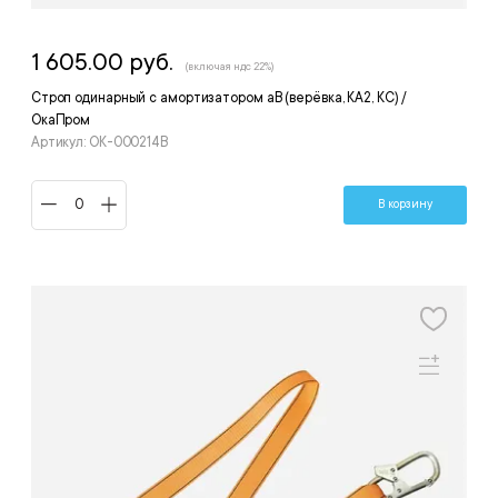
1 605.00 руб.
(включая ндс 22%)
Строп одинарный с амортизатором аВ (верёвка, КА2, КС) /
ОкаПром
Артикул: ОК-000214В
В корзину