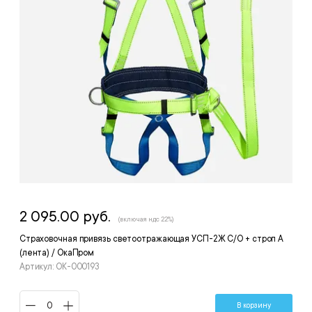
2 095.00 руб.
(включая ндс 22%)
Страховочная привязь светоотражающая УСП-2Ж С/О + строп А
(лента) / ОкаПром
Артикул: ОК-000193
В корзину