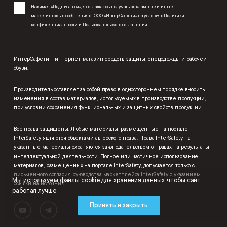
Нажимая «Подписаться», я соглашаюсь получать рекламные и иные
маркетинговые сообщения от ООО «ИнтерСафети» на условиях
Политики
конфиденциальности
и
Пользовательского соглашения
.
ИнтерСафети – интернет-магазин средств защиты, спецодежды и рабочей
обуви.
Производитель оставляет за собой право в одностороннем порядке вносить
изменения в состав материалов, используемых в производстве продукции,
при условии сохранения функциональных и защитных свойств продукции.
Все права защищены. Любые материалы, размещенные на портале
InterSafety являются объектами авторского права. Права InterSafety на
указанные материалы охраняются законодательством о правах на результаты
интеллектуальной деятельности. Полное или частичное использование
материалов, размещенных на портале InterSafety, допускается только с
письменного согласия руководства маркетплейса InterSafety с указанием
Мы используем
файлы cookie
для хранения данных, чтобы сайт
ссылки на источник.
работал лучше
Принять и закрыть