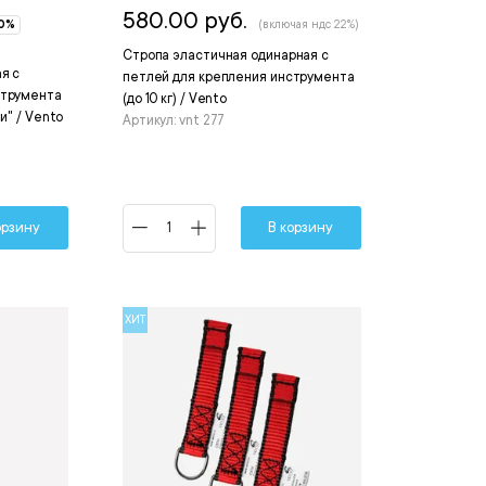
580.00 руб.
10%
(включая ндс 22%)
Стропа эластичная одинарная с
я с
петлей для крепления инструмента
струмента
(до 10 кг) / Vento
ни" / Vento
Артикул: vnt 277
орзину
В корзину
ХИТ