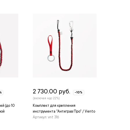
2 730.00 руб.
%
-10%
(включая ндс 22%)
й (до 10
Комплект для крепления
ной
инструмента "Антиграв Про" / Vento
Артикул: vnt 316