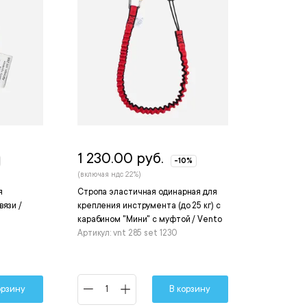
1 230.00 руб.
-10%
(включая ндс 22%)
я
Стропа эластичная одинарная для
вязи /
крепления инструмента (до 25 кг) с
карабином "Мини" с муфтой / Vento
Артикул: vnt 285 set 1230
орзину
В корзину