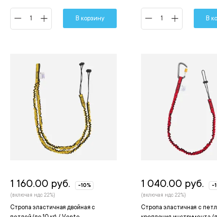
В корзину
В к
1 160.00 руб.
1 040.00 руб.
-10%
-
(включая ндс 22%)
(включая ндс 22%)
Стропа эластичная двойная с
Стропа эластичная с петл
петлей (до 10 кг) / Vento
крепления инструмента (до