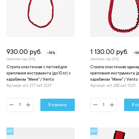
930.00 руб.
1 130.00 руб.
-10%
-1
(включая ндс 22%)
(включая ндс 22%)
Стропа эластичная с петлей для
Стропа эластичная одина
крепления инструмента (до 10 кг) с
крепления инструмента (до
карабином "Мини" / Vento
карабином "Мини" / Vento
Артикул: vnt 277 set 1229
Артикул: vnt 285 set 1229
В корзину
В к
ХИТ
ХИТ