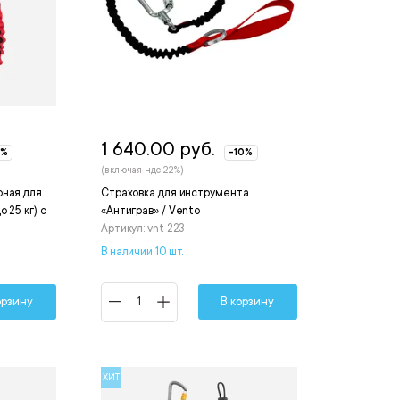
1 640.00 руб.
0%
-10%
(включая ндс 22%)
рная для
Страховка для инструмента
 25 кг) с
«Антиграв» / Vento
Артикул: vnt 223
В наличии 10 шт.
орзину
В корзину
ХИТ