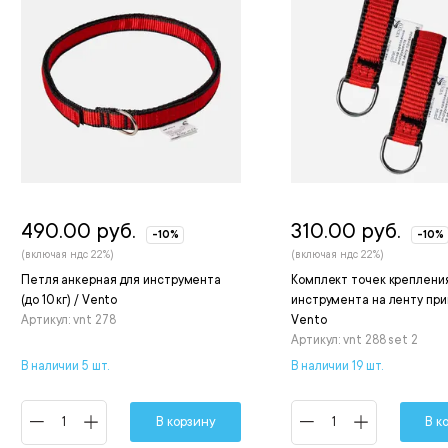
490.00 руб.
310.00 руб.
-10%
-10%
(включая ндс 22%)
(включая ндс 22%)
Петля анкерная для инструмента
Комплект точек креплени
(до 10 кг) / Vento
инструмента на ленту при
Артикул: vnt 278
Vento
Артикул: vnt 288 set 2
В наличии 5 шт.
В наличии 19 шт.
В корзину
В к