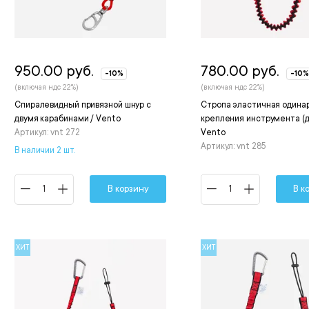
950.00 руб.
780.00 руб.
-10%
-10%
(включая ндс 22%)
(включая ндс 22%)
Спиралевидный привязной шнур с
Стропа эластичная одина
двумя карабинами / Vento
крепления инструмента (до
Артикул: vnt 272
Vento
Артикул: vnt 285
В наличии 2 шт.
В корзину
В к
ХИТ
ХИТ