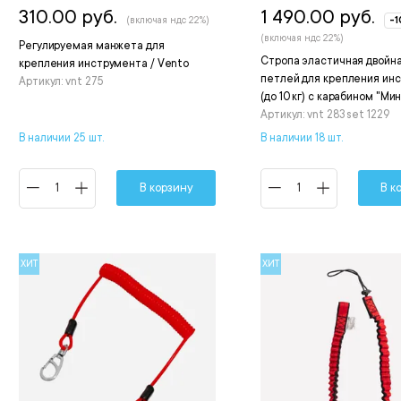
310.00 руб.
1 490.00 руб.
(включая ндс 22%)
-
(включая ндс 22%)
Регулируемая манжета для
Стропа эластичная двойна
крепления инструмента / Vento
петлей для крепления ин
Артикул: vnt 275
(до 10 кг) с карабином "Ми
Артикул: vnt 283 set 1229
В наличии 25 шт.
В наличии 18 шт.
В корзину
В к
ХИТ
ХИТ