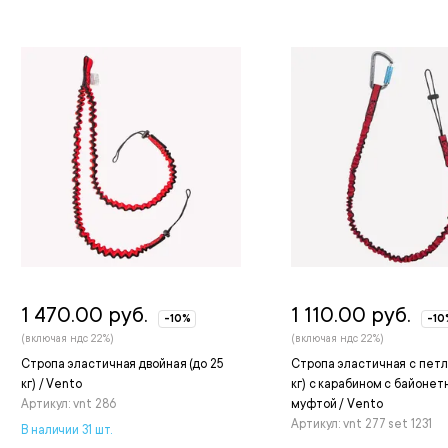
1 470.00 руб.
1 110.00 руб.
-10%
-10
(включая ндс 22%)
(включая ндс 22%)
Стропа эластичная двойная (до 25
Стропа эластичная с петле
кг) / Vento
кг) с карабином с байонет
Артикул: vnt 286
муфтой / Vento
Артикул: vnt 277 set 1231
В наличии 31 шт.