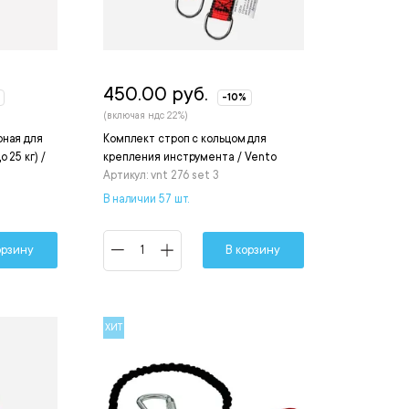
450.00 руб.
-10%
(включая ндс 22%)
рная для
Комплект строп с кольцом для
 25 кг) /
крепления инструмента / Vento
Артикул: vnt 276 set 3
В наличии 57 шт.
орзину
В корзину
ХИТ