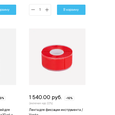
орзину
В корзину
1 540.00 руб.
10%
-10%
(включая ндс 22%)
ей для
Лента для фиксации инструмента /
 10 кг) с
Vento