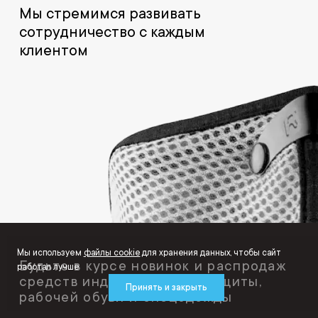
Мы стремимся развивать
сотрудничество с каждым
клиентом
Мы используем
файлы cookie
для хранения данных, чтобы сайт
Будьте в курсе новинок и распродаж
работал лучше
средств индивидуальной защиты,
Принять и закрыть
рабочей обуви и спецодежды