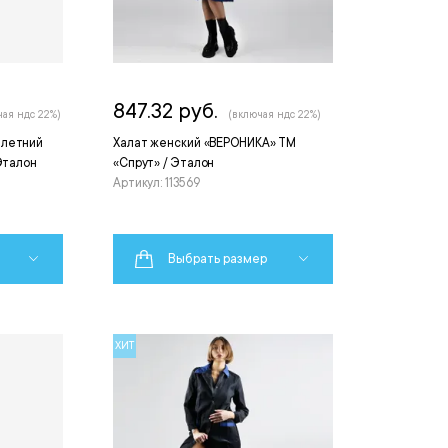
847.32 руб.
чая ндс 22%)
(включая ндс 22%)
 летний
Халат женский «ВЕРОНИКА» ТМ
Эталон
«Спрут» / Эталон
Артикул: 113569
Выбрать размер
ХИТ