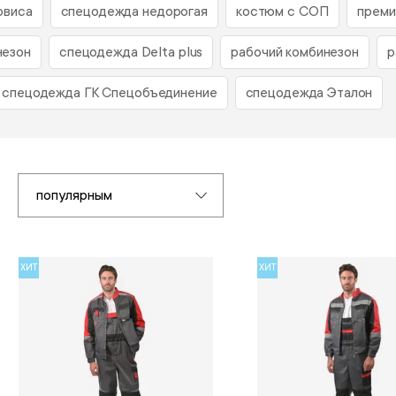
рвиса
спецодежда недорогая
костюм с СОП
преми
незон
спецодежда Delta plus
рабочий комбинезон
р
спецодежда ГК Спецобъединение
спецодежда Эталон
популярным
ХИТ
ХИТ