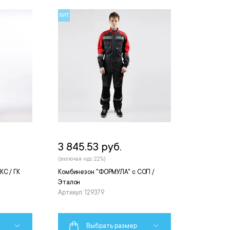
ХИТ
3 845.53 руб.
(включая ндс 22%)
С / ГК
Комбинезон "ФОРМУЛА" с СОП /
Эталон
Артикул: 129379
Выбрать размер