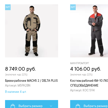
ХИТ
ХИТ
МИНПРОМТОРГ
8 749.00 руб.
4 106.00 руб.
(включая ндс 22%)
(включая ндс 22%)
Брюки рабочие MACH5 2 / DELTA PLUS
Костюм рабочий КМ-10 ЛЮК
Артикул: M5PA2BN
СПЕЦОБЪЕДИНЕНИЕ
Артикул: КОС 594
В наличии 4 шт.
Выбрать размер
Выбрать размер