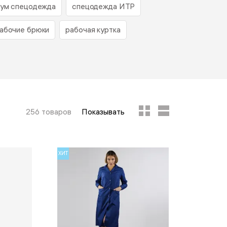
ум спецодежда
спецодежда ИТР
абочие брюки
рабочая куртка
256 товаров
Показывать
ХИТ