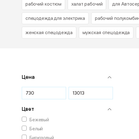
рабочий костюм
халат рабочий
для Автосе
спецодежда для электрика
рабочий полукомби
женская спецодежда
мужская спецодежда
Цена
Цвет
Бежевый
Белый
Бирюзовый