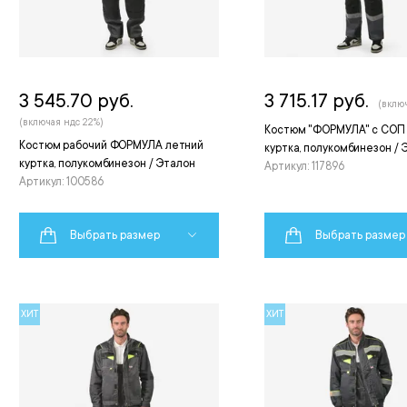
3 545.70 руб.
3 715.17 руб.
(вклю
(включая ндс 22%)
Костюм "ФОРМУЛА" с СОП
Костюм рабочий ФОРМУЛА летний
куртка, полукомбинезон / 
куртка, полукомбинезон / Эталон
Артикул: 117896
Артикул: 100586
Выбрать размер
Выбрать размер
ХИТ
ХИТ