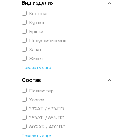
Вид изделия
Костюм
Куртка
Брюки
Полукомбинезон
Халат
Жилет
Показать еще
Состав
Полиэстер
Хлопок
33%ХБ / 67%ПЭ
35%ХБ / 65%ПЭ
60%ХБ / 40%ПЭ
Показать еще