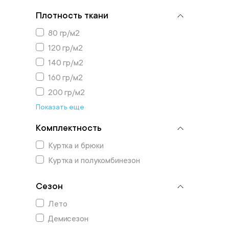
Плотность ткани
80 гр/м2
120 гр/м2
140 гр/м2
160 гр/м2
200 гр/м2
Показать еще
Комплектность
Куртка и брюки
Куртка и полукомбинезон
Сезон
Лето
Демисезон