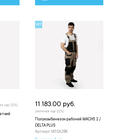
ХИТ
11 183.00 руб.
ая ндс 22%)
(включая ндс 22%)
етний
Полукомбинезон рабочий MACH5 2 /
DELTA PLUS
Артикул: M5SA2BN