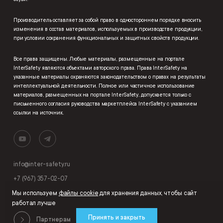
Производитель оставляет за собой право в одностороннем порядке вносить
изменения в состав материалов, используемых в производстве продукции,
при условии сохранения функциональных и защитных свойств продукции.
Все права защищены. Любые материалы, размещенные на портале
InterSafety являются объектами авторского права. Права InterSafety на
указанные материалы охраняются законодательством о правах на результаты
интеллектуальной деятельности. Полное или частичное использование
материалов, размещенных на портале InterSafety, допускается только с
письменного согласия руководства маркетплейса InterSafety с указанием
ссылки на источник.
info@inter-safety.ru
+7 (967) 357-02-07
Мы используем
файлы cookie
для хранения данных, чтобы сайт
работал лучше
Принять и закрыть
Партнерам