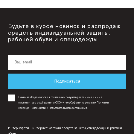
Будьте в курсе новинок и распродаж
средств индивидуальной защиты,
рабочей обуви и спецодежды
Подписаться
Нажимая «Подписаться», я соглашаюсь получать рекламные и иные
маркетинговые сообщения от ООО «ИнтерСафети» на условиях
Политики
конфиденциальности
и
Пользовательского соглашения
.
ИнтерСафети – интернет-магазин средств защиты, спецодежды и рабочей
обуви.