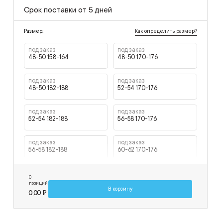
Срок поставки от 5 дней
Как определить размер?
Размер:
под заказ
под заказ
48-50 158-164
48-50 170-176
под заказ
под заказ
48-50 182-188
52-54 170-176
под заказ
под заказ
52-54 182-188
56-58 170-176
под заказ
под заказ
56-58 182-188
60-62 170-176
под заказ
0
60-62 182-188
позиций
В корзину
0,00 ₽