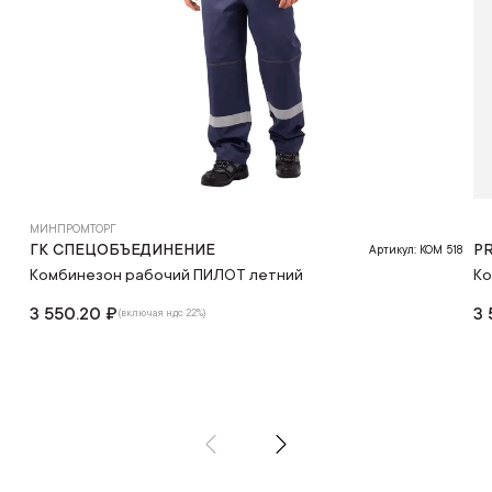
МИНПРОМТОРГ
ГК СПЕЦОБЪЕДИНЕНИЕ
P
Артикул: КОМ 518
Комбинезон рабочий ПИЛОТ летний
Ко
3 550.20 ₽
3 
(включая ндс 22%)