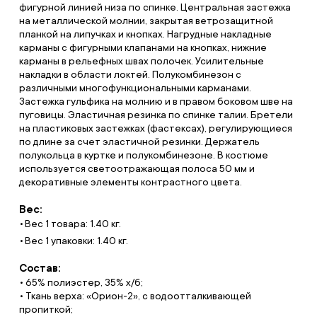
фигурной линией низа по спинке. Центральная застежка
на металлической молнии, закрытая ветрозащитной
планкой на липучках и кнопках. Нагрудные накладные
карманы с фигурными клапанами на кнопках, нижние
карманы в рельефных швах полочек. Усилительные
накладки в области локтей. Полукомбинезон с
различными многофункциональными карманами.
Застежка гульфика на молнию и в правом боковом шве на
пуговицы. Эластичная резинка по спинке талии. Бретели
на пластиковых застежках (фастексах), регулирующиеся
по длине за счет эластичной резинки. Держатель
полукольца в куртке и полукомбинезоне. В костюме
используется светоотражающая полоса 50 мм и
декоративные элементы контрастного цвета.
Вес:
Вес 1 товара: 1.40 кг.
Вес 1 упаковки: 1.40 кг.
Состав:
• 65% полиэстер, 35% х/б;
• Ткань верха: «Орион-2», с водоотталкивающей
пропиткой;