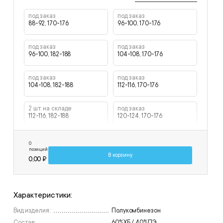
под заказ
под заказ
88-92, 170-176
96-100, 170-176
под заказ
под заказ
96-100, 182-188
104-108, 170-176
под заказ
под заказ
104-108, 182-188
112-116, 170-176
2 шт. на складе
под заказ
112-116, 182-188
120-124, 170-176
под заказ
0
120-124, 182-188
позиций
В корзину
0,00 ₽
Характеристики:
Вид изделия:
Полукомбинезон
Состав:
60%ХБ / 40%ПЭ