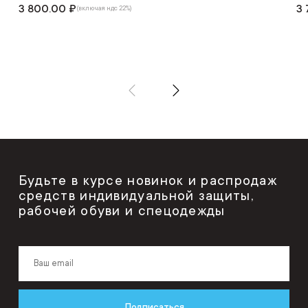
3 800.00 ₽
3 
(включая ндс 22%)
Будьте в курсе новинок и распродаж
средств индивидуальной защиты,
рабочей обуви и спецодежды
Подписаться