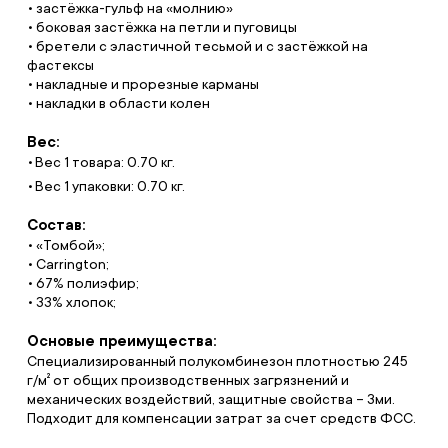
• застёжка-гульф на «молнию»
• боковая застёжка на петли и пуговицы
• бретели с эластичной тесьмой и с застёжкой на
фастексы
• накладные и прорезные карманы
• накладки в области колен
Вес:
Вес 1 товара: 0.70 кг.
Вес 1 упаковки: 0.70 кг.
Состав:
• «Томбой»;
• Carrington;
• 67% полиэфир;
• 33% хлопок;
Основые преимущества:
Специализированный полукомбинезон плотностью 245
г/м² от общих производственных загрязнений и
механических воздействий, защитные свойства – Зми.
Подходит для компенсации затрат за счет средств ФСС.