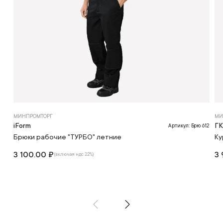
МИНПРОМТОРГ
МИ
iForm
Г
Артикул: Брю 612
Брюки рабочие "ТУРБО" летние
Ку
3 100.00 ₽
3 
(включая ндс 22%)