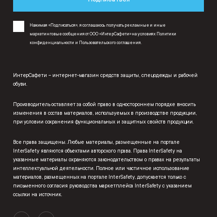
Нажимая «Подписаться», я соглашаюсь получать рекламные и иные
маркетинговые сообщения от ООО «ИнтерСафети» на условиях
Политики
конфиденциальности
и
Пользовательского соглашения
.
ИнтерСафети – интернет-магазин средств защиты, спецодежды и рабочей
обуви.
Производитель оставляет за собой право в одностороннем порядке вносить
изменения в состав материалов, используемых в производстве продукции,
при условии сохранения функциональных и защитных свойств продукции.
Все права защищены. Любые материалы, размещенные на портале
InterSafety являются объектами авторского права. Права InterSafety на
указанные материалы охраняются законодательством о правах на результаты
интеллектуальной деятельности. Полное или частичное использование
материалов, размещенных на портале InterSafety, допускается только с
письменного согласия руководства маркетплейса InterSafety с указанием
ссылки на источник.