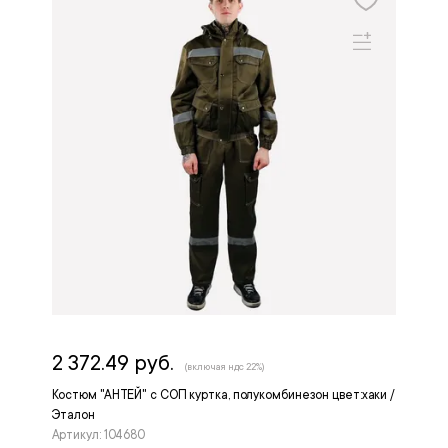
2 372.49 руб.
(включая ндс 22%)
Костюм "АНТЕЙ" с СОП куртка, полукомбинезон цвет:хаки /
Эталон
Артикул: 104680