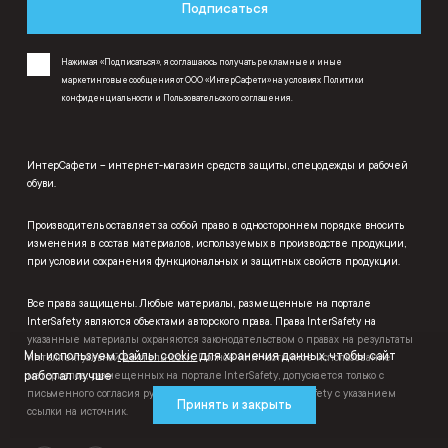
Подписаться
Нажимая «Подписаться», я соглашаюсь получать рекламные и иные
маркетинговые сообщения от ООО «ИнтерСафети» на условиях
Политики
конфиденциальности
и
Пользовательского соглашения
.
ИнтерСафети – интернет-магазин средств защиты, спецодежды и рабочей
обуви.
Производитель оставляет за собой право в одностороннем порядке вносить
изменения в состав материалов, используемых в производстве продукции,
при условии сохранения функциональных и защитных свойств продукции.
Все права защищены. Любые материалы, размещенные на портале
InterSafety являются объектами авторского права. Права InterSafety на
указанные материалы охраняются законодательством о правах на результаты
Мы используем
файлы cookie
для хранения данных, чтобы сайт
интеллектуальной деятельности. Полное или частичное использование
работал лучше
материалов, размещенных на портале InterSafety, допускается только с
письменного согласия руководства маркетплейса InterSafety с указанием
Принять и закрыть
ссылки на источник.