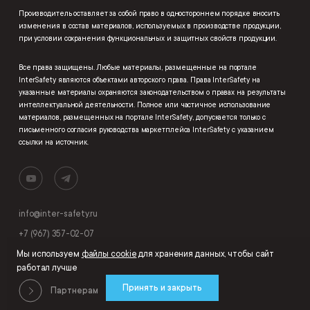
Производитель оставляет за собой право в одностороннем порядке вносить
изменения в состав материалов, используемых в производстве продукции,
при условии сохранения функциональных и защитных свойств продукции.
Все права защищены. Любые материалы, размещенные на портале
InterSafety являются объектами авторского права. Права InterSafety на
указанные материалы охраняются законодательством о правах на результаты
интеллектуальной деятельности. Полное или частичное использование
материалов, размещенных на портале InterSafety, допускается только с
письменного согласия руководства маркетплейса InterSafety с указанием
ссылки на источник.
info@inter-safety.ru
+7 (967) 357-02-07
Мы используем
файлы cookie
для хранения данных, чтобы сайт
работал лучше
Принять и закрыть
Партнерам