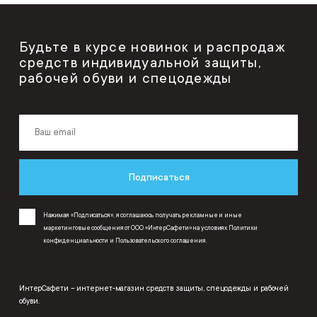
Будьте в курсе новинок и распродаж
средств индивидуальной защиты,
рабочей обуви и спецодежды
Подписаться
Нажимая «Подписаться», я соглашаюсь получать рекламные и иные
маркетинговые сообщения от ООО «ИнтерСафети» на условиях
Политики
конфиденциальности
и
Пользовательского соглашения
.
ИнтерСафети – интернет-магазин средств защиты, спецодежды и рабочей
обуви.