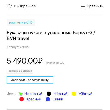
В избранное
Сравнить
в наличии в СПб
Рукавицы пуховые усиленные Беркут-3
/
BVN travel
Артикул: 480116
5 490.00
₽
(включая ндс 22%)
Подробнее о скидках
Запросить оптовую цену
Цвет:
Неоновый
Чёрный
Жёлтый
Красный
Синий