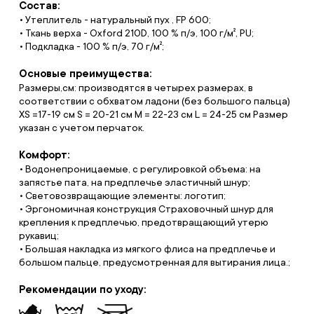
Состав:
• Утеплитель - натуральный пух , FP 600;
• Ткань верха - Oxford 210D, 100 % п/э, 100 г/м², PU;
• Подкладка - 100 % п/э, 70 г/м²;
Основые преимущества:
Размеры,см: производятся в четырех размерах, в
соответствии с обхватом ладони (без большого пальца)
XS =17-19 см S = 20-21 см M = 22-23 см L = 24-25 см Размер
указан с учетом перчаток.
Комфорт:
• Водонепроницаемые, с регулировкой объема: на
запястье пата, на предплечье эластичный шнур;
• Световозвращающие элементы: логотип;
• Эргономичная конструкция Страховочный шнур для
крепления к предплечью, предотвращающий утерю
рукавиц;
• Большая накладка из мягкого флиса на предплечье и
большом пальце, предусмотренная для вытирания лица.;
Рекомендации по уходу: