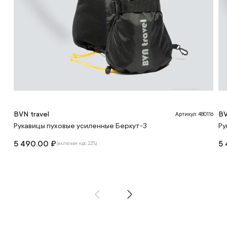
BVN travel
BV
Артикул: 480116
Рукавицы пуховые усиленные Беркут-3
Ру
5 490.00 ₽
5 
(включая ндс 22%)