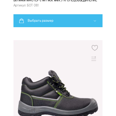
Ботинки МАСТЕР с МП иск. мех / ГК СПЕЦОБЪЕДИНЕНИЕ
Артикул: БОТ 081
Выбрать размер