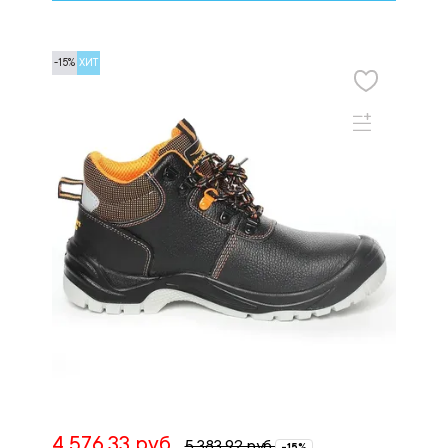
-15%
ХИТ
4 576.33 руб.
5 383.92 руб.
-15%