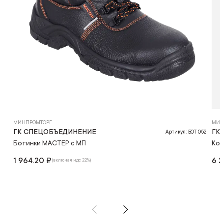
МИНПРОМТОРГ
МИ
ГК СПЕЦОБЪЕДИНЕНИЕ
Г
Артикул: БОТ 052
Ботинки МАСТЕР с МП
Ко
1 964.20 ₽
6 
(включая ндс 22%)