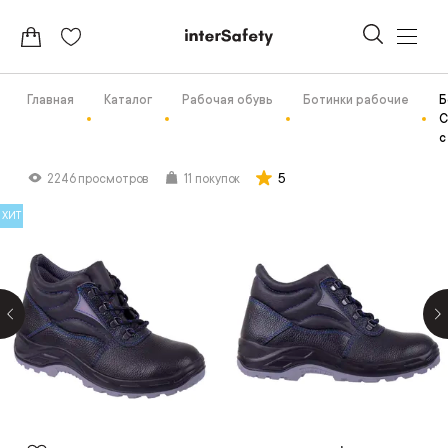
Главная
Каталог
Рабочая обувь
Ботинки рабочие
Б
С
с
5
2246 просмотров
11 покупок
ХИТ