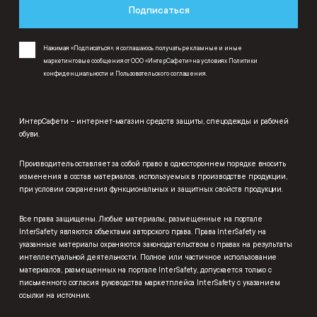
Подписаться
Нажимая «Подписаться», я соглашаюсь получать рекламные и иные
маркетинговые сообщения от ООО «ИнтерСафети» на условиях
Политики
конфиденциальности
и
Пользовательского соглашения
.
ИнтерСафети – интернет-магазин средств защиты, спецодежды и рабочей
обуви.
Производитель оставляет за собой право в одностороннем порядке вносить
изменения в состав материалов, используемых в производстве продукции,
при условии сохранения функциональных и защитных свойств продукции.
Все права защищены. Любые материалы, размещенные на портале
InterSafety являются объектами авторского права. Права InterSafety на
указанные материалы охраняются законодательством о правах на результаты
интеллектуальной деятельности. Полное или частичное использование
материалов, размещенных на портале InterSafety, допускается только с
письменного согласия руководства маркетплейса InterSafety с указанием
ссылки на источник.