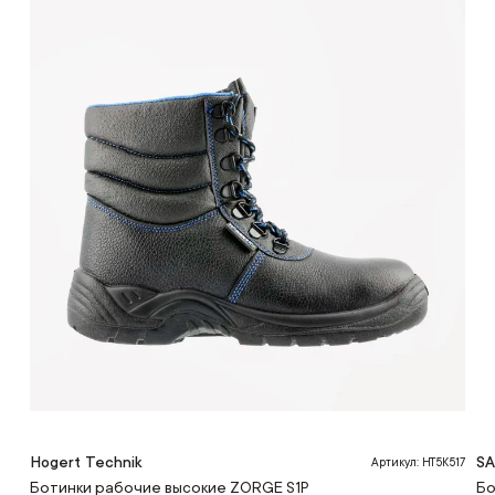
Hogert Technik
S
Артикул: HT5K517
Ботинки рабочие высокие ZORGE S1P
Бо