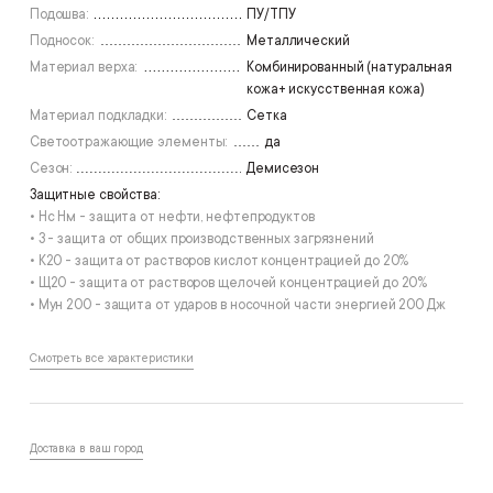
48
Подошва:
ПУ/ТПУ
Подносок:
Металлический
Материал верха:
Комбинированный (натуральная
кожа+ искусственная кожа)
Материал подкладки:
Сетка
Светоотражающие элементы:
да
Сезон:
Демисезон
Защитные свойства:
• Нс Нм - защита от нефти, нефтепродуктов
• З - защита от общих производственных загрязнений
• К20 - защита от растворов кислот концентрацией до 20%
• Щ20 - защита от растворов щелочей концентрацией до 20%
• Мун 200 - защита от ударов в носочной части энергией 200 Дж
Смотреть все характеристики
Доставка в ваш город