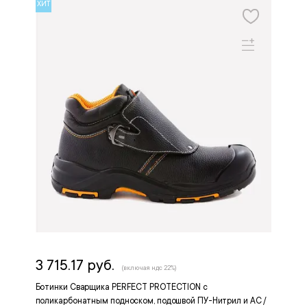
ХИТ
3 715.17 руб.
(включая ндс 22%)
Ботинки Сварщика PERFECT PROTECTION с
поликарбонатным подноском, подошвой ПУ-Нитрил и АС /