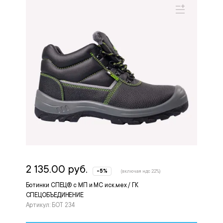
2 135.00 руб.
-5%
(включая ндс 22%)
Ботинки СПЕЦ® с МП и МС иск.мех / ГК
СПЕЦОБЪЕДИНЕНИЕ
Артикул: БОТ 234