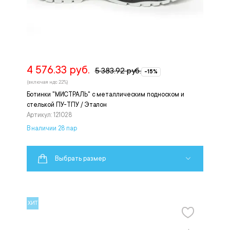
4 576.33 руб.
5 383.92 руб.
-15%
(включая ндс 22%)
Ботинки "МИСТРАЛЬ" с металлическим подноском и
стелькой ПУ-ТПУ / Эталон
Артикул: 121028
В наличии 28 пар
Выбрать размер
ХИТ