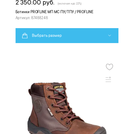
2 350.00 руб.
(включая ндс 22%)
Ботинки PROFLINE МП МС ПУ/ТПУ / PROFLINE
Артикул: 87488248
Выбрать размер