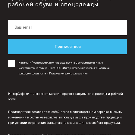
рабочей обуви и спецодежды
Подписаться
Нажимая «Подписаться», я соглашаюсь получать рекламные и иные
маркетинговые сообщения от ООО «ИнтерСафети» на условиях
Политики
конфиденциальности
и
Пользовательского соглашения
.
ИнтерСафети – интернет-магазин средств защиты, спецодежды и рабочей
обуви.
Производитель оставляет за собой право в одностороннем порядке вносить
изменения в состав материалов, используемых в производстве продукции,
при условии сохранения функциональных и защитных свойств продукции.