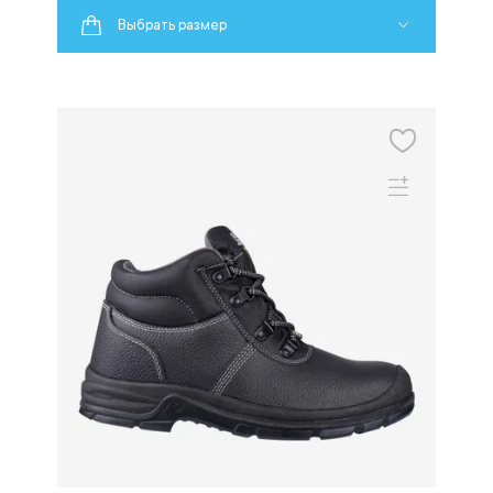
Выбрать размер