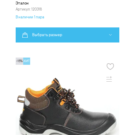
Эталон
Артикул: 120318
В наличии 1 пара
Выбрать размер
-15%
ХИТ