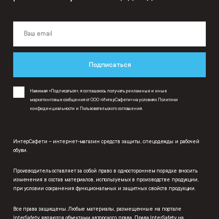
Подписаться
Нажимая «Подписаться», я соглашаюсь получать рекламные и иные
маркетинговые сообщения от ООО «ИнтерСафети» на условиях
Политики
конфиденциальности
и
Пользовательского соглашения
.
ИнтерСафети – интернет-магазин средств защиты, спецодежды и рабочей
обуви.
Производитель оставляет за собой право в одностороннем порядке вносить
изменения в состав материалов, используемых в производстве продукции,
при условии сохранения функциональных и защитных свойств продукции.
Все права защищены. Любые материалы, размещенные на портале
InterSafety являются объектами авторского права. Права InterSafety на