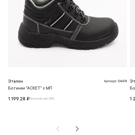
Эталон
Эт
Артикул: 134474
Ботинки "АСКЕТ" с МП
Бо
1 199.28 ₽
1 
(включая ндс 22%)