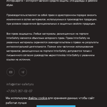
ИнтерСафети – интернет-магазин средств защиты, спецодежды и рабочей
обуви.
Производитель оставляет за собой право в одностороннем порядке вносить
изменения в состав материалов, используемых в производстве продукции,
при условии сохранения функциональных и защитных свойств продукции.
Все права защищены. Любые материалы, размещенные на портале
InterSafety являются объектами авторского права. Права InterSafety на
указанные материалы охраняются законодательством о правах на результаты
интеллектуальной деятельности. Полное или частичное использование
материалов, размещенных на портале InterSafety, допускается только с
письменного согласия руководства маркетплейса InterSafety с указанием
ссылки на источник.
info@inter-safety.ru
+7 (967) 357-02-07
Мы используем
файлы cookie
для хранения данных, чтобы сайт
работал лучше