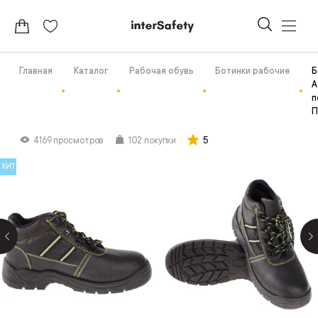
Главная
Каталог
Рабочая обувь
Ботинки рабочие
Б
А
п
П
5
4169 просмотров
102 покупки
ХИТ