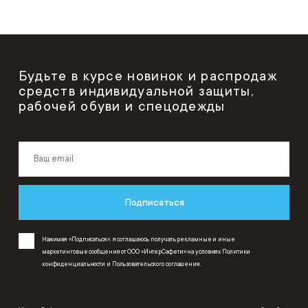
Будьте в курсе новинок и распродаж
средств индивидуальной защиты,
рабочей обуви и спецодежды
Подписаться
Нажимая «Подписаться», я соглашаюсь получать рекламные и иные
маркетинговые сообщения от ООО «ИнтерСафети» на условиях
Политики
конфиденциальности
и
Пользовательского соглашения
.