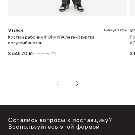
Эталон
Эт
Артикул: 100586
Костюм рабочий ФОРМУЛА летний куртка,
По
полукомбинезон
А
3 545.70 ₽
3 
(включая ндс 22%)
Остались вопросы к поставщику?
Воспользуйтесь этой формой