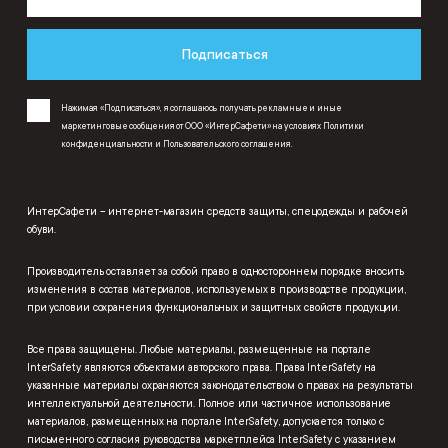
Подписаться
Нажимая «Подписаться», я соглашаюсь получать рекламные и иные
маркетинговые сообщения от ООО «ИнтерСафети» на условиях
Политики
конфиденциальности
и
Пользовательского соглашения
.
ИнтерСафети – интернет-магазин средств защиты, спецодежды и рабочей
обуви.
Производитель оставляет за собой право в одностороннем порядке вносить
изменения в состав материалов, используемых в производстве продукции,
при условии сохранения функциональных и защитных свойств продукции.
Все права защищены. Любые материалы, размещенные на портале
InterSafety являются объектами авторского права. Права InterSafety на
указанные материалы охраняются законодательством о правах на результаты
интеллектуальной деятельности. Полное или частичное использование
материалов, размещенных на портале InterSafety, допускается только с
письменного согласия руководства маркетплейса InterSafety с указанием