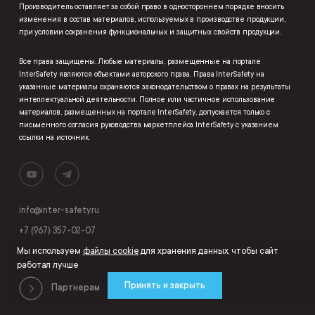
Производитель оставляет за собой право в одностороннем порядке вносить
изменения в состав материалов, используемых в производстве продукции,
при условии сохранения функциональных и защитных свойств продукции.
Все права защищены. Любые материалы, размещенные на портале
InterSafety являются объектами авторского права. Права InterSafety на
указанные материалы охраняются законодательством о правах на результаты
интеллектуальной деятельности. Полное или частичное использование
материалов, размещенных на портале InterSafety, допускается только с
письменного согласия руководства маркетплейса InterSafety с указанием
ссылки на источник.
info@inter-safety.ru
+7 (967) 357-02-07
Мы используем
файлы cookie
для хранения данных, чтобы сайт
работал лучше
Принять и закрыть
Партнерам