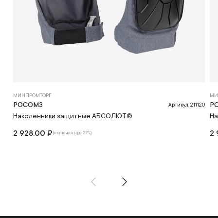
МИНПРОМТОРГ
МИ
РОСОМЗ
Р
Артикул: 211120
Наколенники защитные АБСОЛЮТ®
На
2 928.00 ₽
2 
(включая ндс 22%)