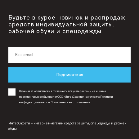
Будьте в курсе новинок и распродаж
средств индивидуальной защиты,
рабочей обуви и спецодежды
Подписаться
Нажимая «Подписаться», я соглашаюсь получать рекламные и иные
маркетинговые сообщения от ООО «ИнтерСафети» на условиях
Политики
конфиденциальности
и
Пользовательского соглашения
.
ИнтерСафети – интернет-магазин средств защиты, спецодежды и рабочей
обуви.