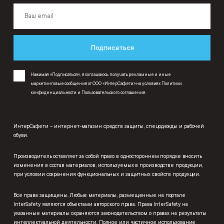
Подписаться
Нажимая «Подписаться», я соглашаюсь получать рекламные и иные
маркетинговые сообщения от ООО «ИнтерСафети» на условиях
Политики
конфиденциальности
и
Пользовательского соглашения
.
ИнтерСафети – интернет-магазин средств защиты, спецодежды и рабочей
обуви.
Производитель оставляет за собой право в одностороннем порядке вносить
изменения в состав материалов, используемых в производстве продукции,
при условии сохранения функциональных и защитных свойств продукции.
Все права защищены. Любые материалы, размещенные на портале
InterSafety являются объектами авторского права. Права InterSafety на
указанные материалы охраняются законодательством о правах на результаты
интеллектуальной деятельности. Полное или частичное использование