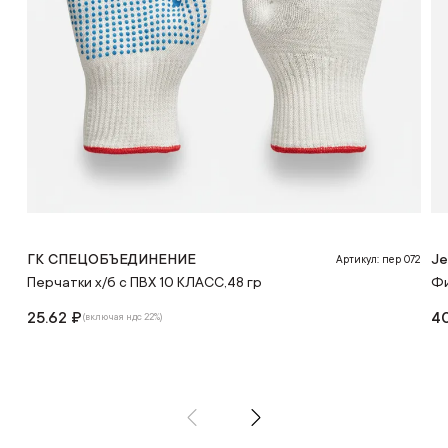
ГК СПЕЦОБЪЕДИНЕНИЕ
Je
Артикул: пер 072
Перчатки х/б с ПВХ 10 КЛАСС,48 гр
Фи
25.62 ₽
40
(включая ндс 22%)