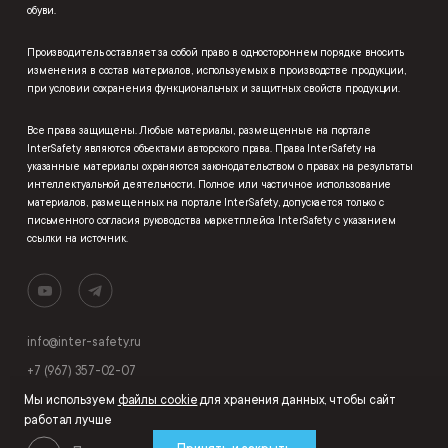
обуви.
Производитель оставляет за собой право в одностороннем порядке вносить
изменения в состав материалов, используемых в производстве продукции,
при условии сохранения функциональных и защитных свойств продукции.
Все права защищены. Любые материалы, размещенные на портале
InterSafety являются объектами авторского права. Права InterSafety на
указанные материалы охраняются законодательством о правах на результаты
интеллектуальной деятельности. Полное или частичное использование
материалов, размещенных на портале InterSafety, допускается только с
письменного согласия руководства маркетплейса InterSafety с указанием
ссылки на источник.
info@inter-safety.ru
+7 (967) 357-02-07
Мы используем
файлы cookie
для хранения данных, чтобы сайт
работал лучше