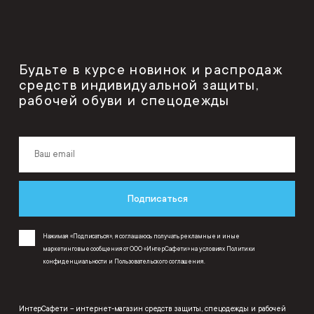
Будьте в курсе новинок и распродаж
средств индивидуальной защиты,
рабочей обуви и спецодежды
Подписаться
Нажимая «Подписаться», я соглашаюсь получать рекламные и иные
маркетинговые сообщения от ООО «ИнтерСафети» на условиях
Политики
конфиденциальности
и
Пользовательского соглашения
.
ИнтерСафети – интернет-магазин средств защиты, спецодежды и рабочей