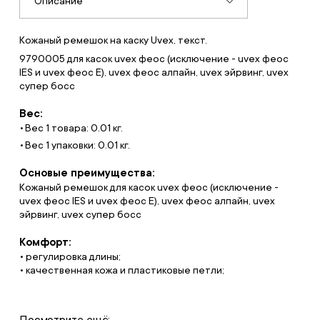
Описание
Кожаный ремешок на каску Uvex, текст.
9790005 для касок uvex феос (исключение - uvex феос
IES и uvex феос Е), uvex феос алпайн, uvex эйрвинг, uvex
супер босс
Вес:
Вес 1 товара: 0.01 кг.
Вес 1 упаковки: 0.01 кг.
Основые преимущества:
Кожаный ремешок для касок uvex феос (исключение -
uvex феос IES и uvex феос Е), uvex феос алпайн, uvex
эйрвинг, uvex супер босс
Комфорт:
• регулировка длины;
• качественная кожа и пластиковые петли;
Посмотрите ещё: