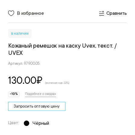
В избранное
Сравнить
в наличии
Кожаный ремешок на каску Uvex, текст.
/
UVEX
Артикул: 97900.05
130.00
₽
(включая ндс 22%)
-10%
Подробнее о скидках
Запросить оптовую цену
Цвет:
Чёрный